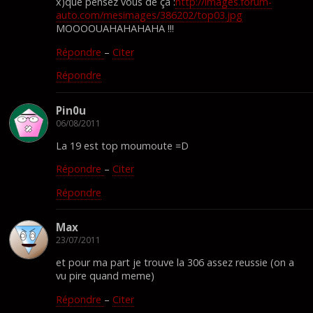
x)que pensez vous de ça :
http://images.forum-
auto.com/mesimages/386202/top03.jpg
MOOOOUAHAHAHAHA !!!
Répondre
–
Citer
Répondre
Pin0u
06/08/2011
La 19 est top moumoute =D
Répondre
–
Citer
Répondre
Max
23/07/2011
et pour ma part je trouve la 306 assez reussie (on a
vu pire quand meme)
Répondre
–
Citer