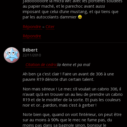
j’adoooooore la micra wrc avec les portières soudées
au papier maché, et le parechoc avant aussi
imposant que celui d’une mustang, et qui tiens que
par les autocolants dammier
Répondre
–
Citer
Répondre
Bébert
22/11/2010
Citation de cedric
la 4eme et pa mal
Ah ben ça c’est clair ! Faire un avant de 306 à une
pauvre R19 dénote d’un certain talent.
Non mais sérieux ! Le mec s’il voulait un cabrio 306, il
n’avait qu’à en trouver un au lieu de prendre un cabrio
R19 et de le modifier de la sorte. Et puis les couleurs
noir et or…pardon, mais c’est à gerber !
Note bien que, quand on voit l’intérieur, on peut être
sur au moins à 90% que le mec ne fume pas, du
moins pas dans sa bagnole sinon, bonjour le