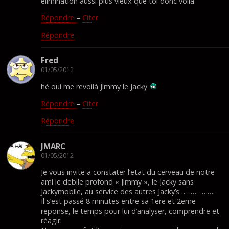
élimination aussi plus vieux que toi donc voila
Répondre
–
Citer
Répondre
Fred
01/05/2012
hé oui me revoilà Jimmy le Jacky
Répondre
–
Citer
Répondre
JMARC
01/05/2012
Je vous invite a constater l’etat du cerveau de notre
ami le debile profond « Jimmy », le Jacky sans
Jackymobile, au service des autres Jacky’s……………….
Il s’est passé 8 minutes entre sa 1ere et 2eme
reponse, le temps pour lui d’analyser, comprendre et
réagir.