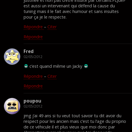
justifiée et non pas d’etre insulté par certains.FLJdeF
est aussi un intervenant qui défend la cause du
tuning mais il le fait avec humour et sans insultes
pour ça je le respecte.
Répondre
–
Citer
Répondre
Fred
02/05/2012
c’est quand même un Jacky
Répondre
–
Citer
Répondre
poupou
02/05/2012
jmg j’ai 49 ans si tu veut tout savoir tu dit avoir du
respect pour les ancien mais c’est tu l’age du proprio
de ce véhicule il et plus vieux que moi donc par