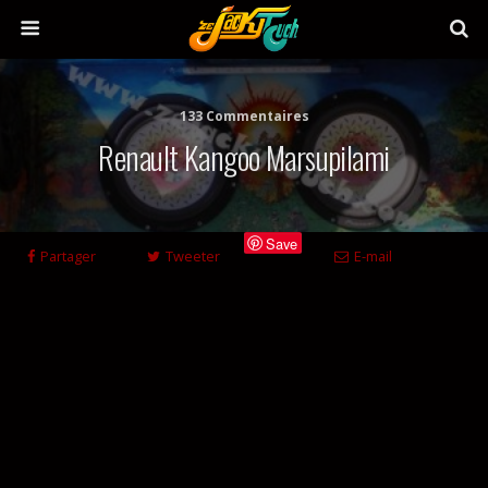
133 Commentaires
Renault Kangoo Marsupilami
Save
Partager
Tweeter
E-mail