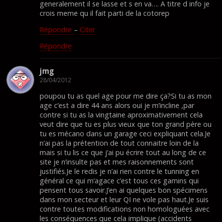
generalement il se lasse et s en va…. A titre d info je
crois meme qu il fait parti de la cotorep
Répondre
–
Citer
Répondre
jmg
28/04/2012
poupou tu as quel age pour me dire ça?Si tu as mon
age c’est a dire 44 ans alors oui je m’incline ,par
contre si tu as la vingtaine aproximativement cela
veut dire que tu es plus vieux que ton grand père ou
tu es mécano dans un garage ceci expliquant cela.Je
n’ai pas la prétention de tout connaitre loin de la
mais si tu lis ce que j’ai pu écrire tout au long de ce
site je n’insulte pas et mes raisonnements sont
justifiés.Je le redis je n’ai rien contre le tunning en
général ce qui m’agace c’est tous ces gamins qui
pensent tous savoir.J’en ai quelques bon spécimens
dans mon secteur et leur QI ne vole pas haut.Je suis
contre toutes modifications non homologuées avec
les conséquences que cela implique (accidents