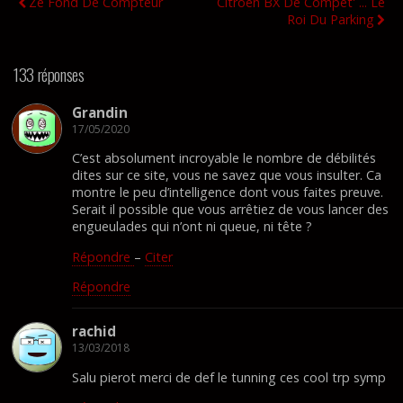
Ze Fond De Compteur
Citroen BX De Compet' ... Le
Roi Du Parking
133 réponses
Grandin
17/05/2020
C’est absolument incroyable le nombre de débilités
dites sur ce site, vous ne savez que vous insulter. Ca
montre le peu d’intelligence dont vous faites preuve.
Serait il possible que vous arrêtiez de vous lancer des
engueulades qui n’ont ni queue, ni tête ?
Répondre
–
Citer
Répondre
rachid
13/03/2018
Salu pierot merci de def le tunning ces cool trp symp