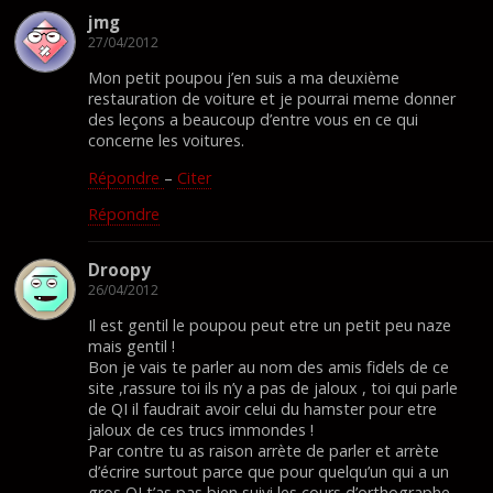
jmg
27/04/2012
Mon petit poupou j’en suis a ma deuxième
restauration de voiture et je pourrai meme donner
des leçons a beaucoup d’entre vous en ce qui
concerne les voitures.
Répondre
–
Citer
Répondre
Droopy
26/04/2012
Il est gentil le poupou peut etre un petit peu naze
mais gentil !
Bon je vais te parler au nom des amis fidels de ce
site ,rassure toi ils n’y a pas de jaloux , toi qui parle
de QI il faudrait avoir celui du hamster pour etre
jaloux de ces trucs immondes !
Par contre tu as raison arrète de parler et arrète
d’écrire surtout parce que pour quelqu’un qui a un
gros QI t’as pas bien suivi les cours d’orthographe