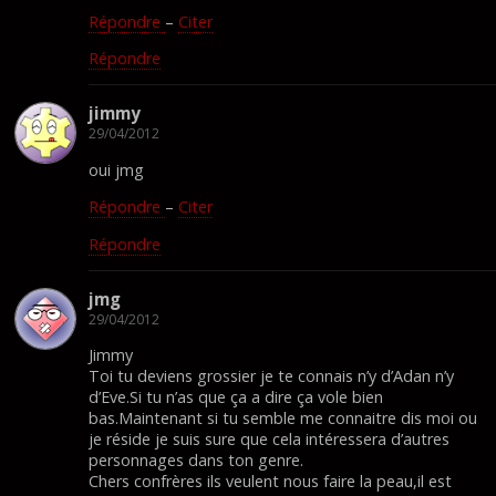
Répondre
–
Citer
Répondre
jimmy
29/04/2012
oui jmg
Répondre
–
Citer
Répondre
jmg
29/04/2012
Jimmy
Toi tu deviens grossier je te connais n’y d’Adan n’y
d’Eve.Si tu n’as que ça a dire ça vole bien
bas.Maintenant si tu semble me connaitre dis moi ou
je réside je suis sure que cela intéressera d’autres
personnages dans ton genre.
Chers confrères ils veulent nous faire la peau,il est