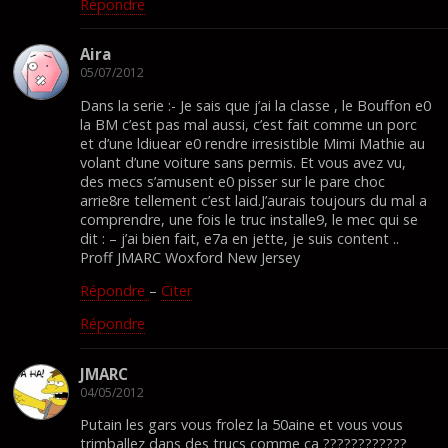
Répondre
Aira
05/07/2012
Dans la serie :- Je sais que j’ai la classe , le Bouffon e0
la BM c’est pas mal aussi, c’est fait comme un porc
et d’une ldiuear e0 rendre irresistible Mimi Mathie au
volant d’une voiture sans permis. Et vous avez vu,
des mecs s’amusent e0 pisser sur le pare choc
arrie8re tellement c’est laid.J’aurais toujours du mal a
comprendre, une fois le truc installe9, le mec qui se
dit : – j’ai bien fait, e7a en jette, je suis content ..
Proff JMARC Woxford New Jersey
Répondre
–
Citer
Répondre
JMARC
04/05/2012
Putain les gars vous frolez la 50aine et vous vous
trimballez dans des trucs comme ça ????????????