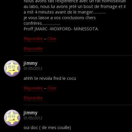
Nous avons fait l’experience avec un rat homosexuel
au labo, nous lui avons jeté un bout de fromage et il
a mit 4 minutes avant de le manger…………
je vous laisse a vos conclusions chers
confrères……………..
Proff JMARC -WOXFORD- MINESSOTA
Répondre
–
Citer
Répondre
jimmy
01/05/2012
ahhh te revoila fred le cocu
Répondre
–
Citer
Répondre
jimmy
01/05/2012
oui doc ( de mes couille)