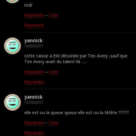
mdr
Répondre
–
Citer
Répondre
yannick
16/03/2011
cette caisse a été déssinée par Tex Avery ,sauf que
Tex Avery avait du talent !là …..
Répondre
–
Citer
Répondre
yannick
15/03/2011
elle est ou la queue queue elle est ou la têtête ?????
Répondre
–
Citer
Répondre