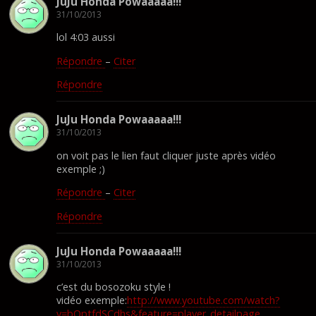
JuJu Honda Powaaaaa!!!
31/10/2013
lol 4:03 aussi
Répondre
–
Citer
Répondre
JuJu Honda Powaaaaa!!!
31/10/2013
on voit pas le lien faut cliquer juste après vidéo
exemple ;)
Répondre
–
Citer
Répondre
JuJu Honda Powaaaaa!!!
31/10/2013
c’est du bosozoku style !
vidéo exemple:
http://www.youtube.com/watch?
v=bQptfdSCdhs&feature=player_detailpage