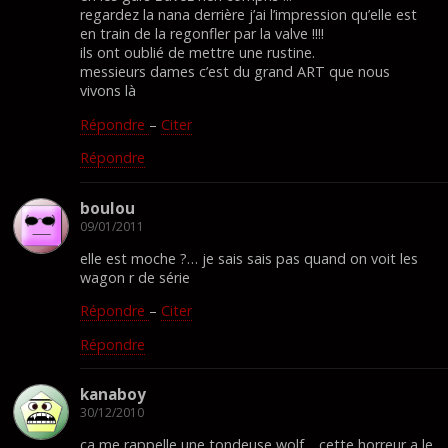
regardez la nana derrière j’ai l’impression qu’elle est
en train de la regonfler par la valve !!!!
ils ont oublié de mettre une rustine.
messieurs dames c’est du grand ART que nous
vivons là
Répondre
–
Citer
Répondre
boulou
09/01/2011
elle est moche ?… je sais sais pas quand on voit les
wagon r de série
Répondre
–
Citer
Répondre
kanaboy
30/12/2010
ca me rappelle une tondeuse wolf… cette horreur a le