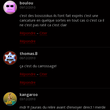
boulou
09/12/2010
c’est des bosozokus ils l’ont fait exprès c’est une
caricature en quelque sortes en tout cas ci c’est ca il
ne c’est pas raté ca c’est clair
Répondre
–
Citer
Répondre
thomas.B
06/12/2010
ça c’est du carrossage!
Répondre
–
Citer
Répondre
kangaroo
03/12/2010
mdr !!! j’aurais du relire avant d’envoyer direct ! merde