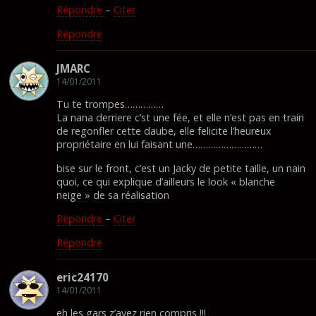
Répondre
–
Citer
Répondre
JMARC
14/01/2011
Tu te trompes……………
La nana derriere c’st une fée, et elle n’est pas en train
de regonfler cette daube, elle felicite l’heureux
propriétaire en lui faisant une………………………
bise sur le front, c’est un Jacky de petite taille, un nain
quoi, ce qui explique d’ailleurs le look « blanche
neige » de sa réalisation
Répondre
–
Citer
Répondre
eric24170
14/01/2011
eh les gars z’avez rien compris !!!