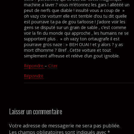
machine a laver ? vous m’étonnez les gars ! alléééé un
peut de nerfs que diable ! insulté vous a coup de »
oh vazy cte voiturrr elle est terrible d’ou tu dit quelle
est pourrave ta pa de gou tarloose ! J’adore voir les
gens se disputé sur un grain de sable , c’est comme
voir la fin du monde qui approche , les humains ne se
supportent plus . » oh vazy ton ortaugrafe il est
pourrave gros naze : » BEH OUAI ! et y alors ? y as
mort d’homme ? Bref . Cette voiture et tout
simplement affreuse et reléve d’un gout ignoble.
Répondre
–
Citer
Répondre
Laisser un commentaire
Votre adresse de messagerie ne sera pas publiée.
Les champs obligatoires sont indiqués avec
*