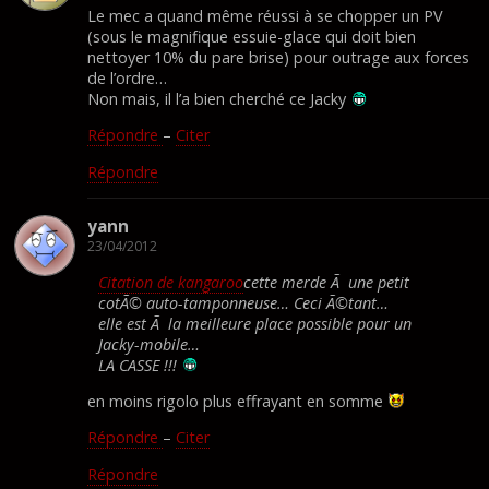
Le mec a quand même réussi à se chopper un PV
(sous le magnifique essuie-glace qui doit bien
nettoyer 10% du pare brise) pour outrage aux forces
de l’ordre…
Non mais, il l’a bien cherché ce Jacky
Répondre
–
Citer
Répondre
yann
23/04/2012
Citation de kangaroo
cette merde Ã une petit
cotÃ© auto-tamponneuse… Ceci Ã©tant…
elle est Ã la meilleure place possible pour un
Jacky-mobile…
LA CASSE !!!
en moins rigolo plus effrayant en somme
Répondre
–
Citer
Répondre