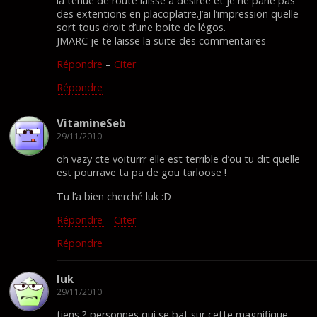
la tenue de route laisse a désirée et je ne parle pas
des extentions en placoplatre.J’ai l’impression quelle
sort tous droit d’une boite de légos.
JMARC je te laisse la suite des commentaires
Répondre
–
Citer
Répondre
VitamineSeb
29/11/2010
oh vazy cte voiturrr elle est terrible d’ou tu dit quelle
est pourrave ta pa de gou tarloose !
Tu l’a bien cherché luk :D
Répondre
–
Citer
Répondre
luk
29/11/2010
tiens ? personnes qui se bat sur cette magnifique