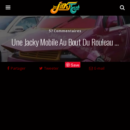
57 Commentaires
Une Jacky Mobile Au Bout Du Rouleau …
Save
Partager
Tweeter
E-mail