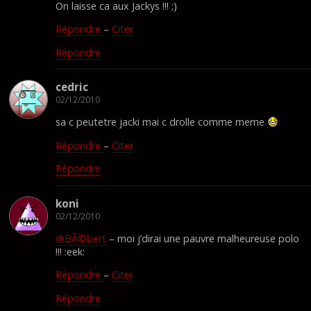
On laisse ca aux Jackys !!! ;)
Répondre
–
Citer
Répondre
cedric
02/12/2010
sa c peutetre jacki mai c drolle comme meme
Répondre
–
Citer
Répondre
koni
02/12/2010
@BÃ©bert
– moi j’dirai une pauvre malheureuse polo
!!! :eek:
Répondre
–
Citer
Répondre