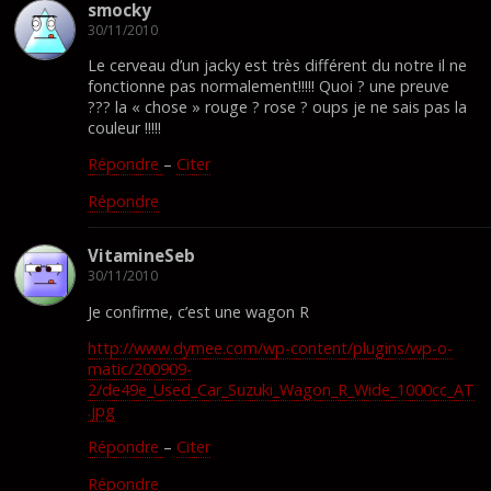
smocky
30/11/2010
Le cerveau d’un jacky est très différent du notre il ne
fonctionne pas normalement!!!!! Quoi ? une preuve
??? la « chose » rouge ? rose ? oups je ne sais pas la
couleur !!!!!
Répondre
–
Citer
Répondre
VitamineSeb
30/11/2010
Je confirme, c’est une wagon R
http://www.dymee.com/wp-content/plugins/wp-o-
matic/200909-
2/de49e_Used_Car_Suzuki_Wagon_R_Wide_1000cc_AT
.jpg
Répondre
–
Citer
Répondre