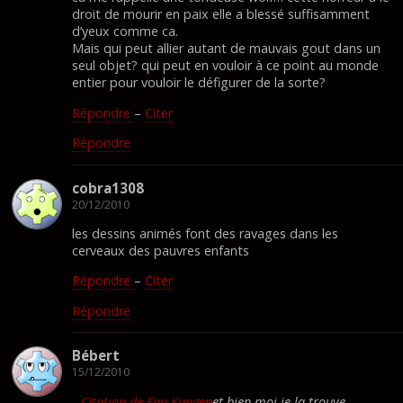
droit de mourir en paix elle a blessé suffisamment
d’yeux comme ca.
Mais qui peut allier autant de mauvais gout dans un
seul objet? qui peut en vouloir à ce point au monde
entier pour vouloir le défigurer de la sorte?
Répondre
–
Citer
Répondre
cobra1308
20/12/2010
les dessins animés font des ravages dans les
cerveaux des pauvres enfants
Répondre
–
Citer
Répondre
Bébert
15/12/2010
Citation de Eau Kangen
et bien moi je la trouve