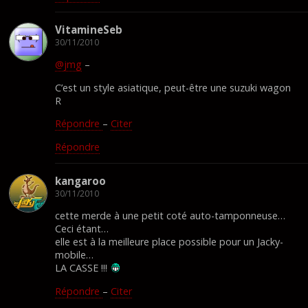
VitamineSeb
30/11/2010
@jmg
–
C’est un style asiatique, peut-être une suzuki wagon
R
Répondre
–
Citer
Répondre
kangaroo
30/11/2010
cette merde à une petit coté auto-tamponneuse…
Ceci étant…
elle est à la meilleure place possible pour un Jacky-
mobile…
LA CASSE !!!
Répondre
–
Citer