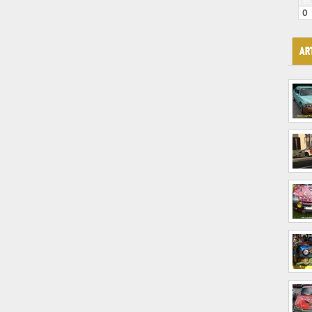
l'é
0
AR