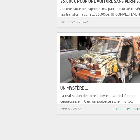
25.000€ POUR UNE VOITURE SANS PERMIS.
Aucune faute de frappe de ma part … coût de ce vé
les transformations … 25.000€ !!! COMPLETEME
… Elle est limitée à
novembre 05, 2009
UN MYSTÈRE …
La réalisation de notre jacky est particulièrement
dégueulasse … Camion poubelle style Follow
août 03, 2009
1. Toutes les Phot