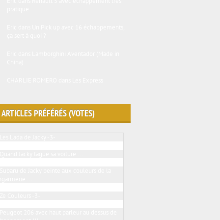
Eric
dans
Renault 5 avec échappement très
pratique
Eric
dans
Un Pick up avec 16 échappements,
ça sert à quoi ?
Eric
dans
Lamborghini Aventador (Made in
China)
CHARLIE ROMERO
dans
Les Express
 ARTICLES PRÉFÉRÉS (VOTES)
Les Lada de Jacky -3-
Peugeot 205 ... BMW touch
Quand Jacky tague sa voiture ...
Le Jacky tuning en folie
Subaru de Jacky peinte aux couleurs de la
garmerie ...
2 Renault twingo de Jacky
Ze Couleurs -3-
Une VW Golf III qui a sa place ici
Peugeot 206 avec haut parleur au dessus de