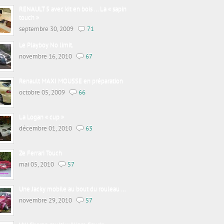
RENAULT 5 avec kit en bois … La « sapin
touch »
septembre 30, 2009
71
Le Playboy No limit.
novembre 16, 2010
67
Renault MAXI MOUSSE en préparation
octobre 05, 2009
66
La Logan « cup »
décembre 01, 2010
63
Ze Ferrari Touch
mai 05, 2010
57
Une Jacky mobile au bout du rouleau …
novembre 29, 2010
57