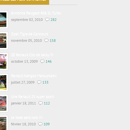
Annonce Peugeot 406 2L Turbo
septembre 02, 2010
282
Opel Tigra de Concours
novembre 05, 2010
158
ZE Renault Clio de Jacky !!!
octobre 13, 2009
146
Renault Kangoo Marsupilami
juillet 27, 2009
133
Une Renault 25 super sport
janvier 18, 2011
112
Je reste sans voix !!!
février 18, 2010
109