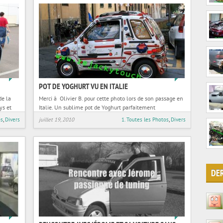
54
21
POT DE YOGHURT VU EN ITALIE
de la
Merci à Olivier B. pour cette photo lors de son passage en
ys et
Italie. Un sublime pot de Yoghurt parfaitement
personnalisé et plein de finesse !
os
,
Divers
juillet 19, 2010
1. Toutes les Photos
,
Divers
DE
36
52