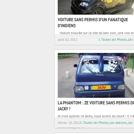
VOITURE SANS PERMIS D’UN FANATIQUE
D’INDIENS
Voiture trouvée sur le site du bon coin, une vrai m
!!! Notre jacky n’a pas fait les choses à moitié, il e
août 02, 2012
1. Toutes les Photos
,
Les
LA PHANTOM : ZE VOITURE SANS PERMIS D
JACKY !
Je crois qu’avec ce Jacky, nous avons du lourd ! Il n’
hésité a passer de nombreuses semaines à décorer
février 10, 2012
1. Toutes les Photos
,
Les ailerons
,
Les
trottinette pour un