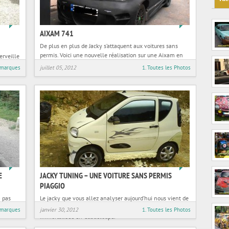
16
28
AIXAM 741
De plus en plus de Jacky s’attaquent aux voitures sans
permis. Voici une nouvelle réalisation sur une Aixam en
erveille
provenance du 59. Notre Jacky s’est
st grand
 marques
juillet 05, 2012
1. Toutes les Photos
19
9
E
JACKY TUNING – UNE VOITURE SANS PERMIS
PIAGGIO
a pas
Le jacky que vous allez analyser aujourd’hui nous vient de
 sa
loin ! Cette voiture sans permis de la marque Piaggio a été
 marques
janvier 30, 2012
1. Toutes les Photos
immortalisée en Guadeloupe.