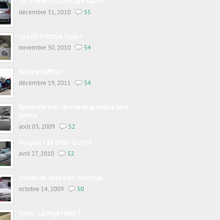
VW Sharan multi william Saurin.
décembre 31, 2010
55
La Golf « Marbre Style »
novembre 30, 2010
54
Sobre et raffiné !
décembre 19, 2011
54
Rencontre avec Jérome et sa voiture sans
permis
août 03, 2009
52
Peugeot « ze béton touch »
avril 27, 2010
52
Citroen de Jacky bien merdique.
octobre 14, 2009
50
Vidéo : La Véga Missyl !