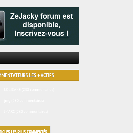
MENTATEURS LES + ACTIFS
LOLICAKE
(238 commentaires)
jmg
(230 commentaires)
JMARC
(230 commentaires)
TICLES LES PLUS COMMENTÉS