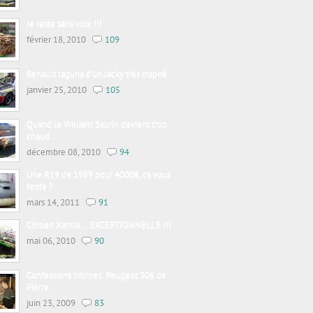
Je reste sans voix !!!
février 18, 2010
109
Renault laguna d’un Jacky très inspiré
janvier 25, 2010
105
Quand le William Saurin devient trop
chaud …
décembre 08, 2010
94
Une R19 de 1989 pour 4000€, ca vous
tente ?
mars 14, 2011
91
Citroen Xantia … EXCEPTIONNELLE !!!
mai 06, 2010
90
Confessions intimes: Peugeot 306 de
Pierre.
juin 23, 2009
83