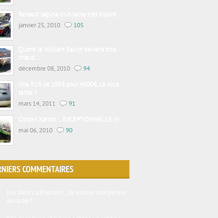
Renault laguna d’un Jacky très inspiré
janvier 25, 2010
105
Quand le William Saurin devient trop
chaud …
décembre 08, 2010
94
Une R19 de 1989 pour 4000€, ca vous
tente ?
mars 14, 2011
91
Citroen Xantia … EXCEPTIONNELLE !!!
mai 06, 2010
90
RNIERS COMMENTAIRES
Eric
dans
La Phantom : Ze voiture sans permis
de Jacky !