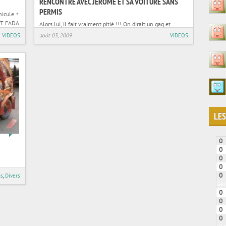
RENCONTRE AVEC JÉROME ET SA VOITURE SANS
PERMIS
hicule +
NT FADA
Alors lui, il fait vraiment pitié !!! On dirait un gag et
pourtant c’est la réalité ! Y en a qui z’èm y en a
VIDEOS
août 03, 2009
VIDEOS
LES
24
0
0
0
0
0
os
,
Divers
Gen
0
0
0
0