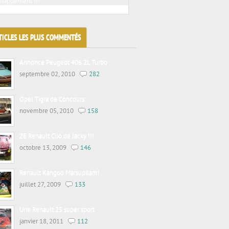
chappement !!!
Jacky tuning sur voitures de prestiges
TICLES LES PLUS COMMENTÉS
Annonce Peugeot 406 2L Turbo
septembre 02, 2010
282
Opel Tigra de Concours
novembre 05, 2010
158
ZE Renault Clio de Jacky !!!
octobre 13, 2009
146
Renault Kangoo Marsupilami
juillet 27, 2009
133
Une Renault 25 super sport
janvier 18, 2011
112