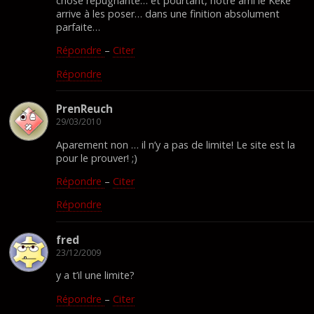
chose répugnante… et pourtant, notre ami le Kéké
arrive à les poser… dans une finition absolument
parfaite…
Répondre
–
Citer
Répondre
PrenReuch
29/03/2010
Aparement non … il n’y a pas de limite! Le site est la
pour le prouver! ;)
Répondre
–
Citer
Répondre
fred
23/12/2009
y a t’il une limite?
Répondre
–
Citer