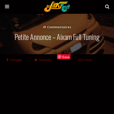
41 Commentaires
Petite Annonce – Aixam Full Tuning
Save
Partager
Tweeter
E-mail