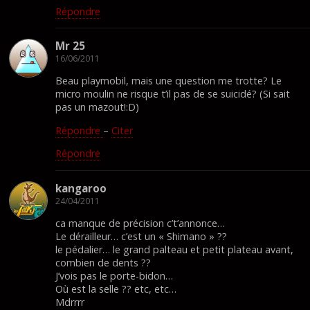
Répondre
Mr 25
16/06/2011
Beau playmobil, mais une question me trotte? Le
micro moulin ne risque t’il pas de se suicidé? (Si sait
pas un mazout!:D)
Répondre
–
Citer
Répondre
kangaroo
24/04/2011
ca manque de précision c’t’annonce…
Le dérailleur… c’est un « Shimano » ??
le pédalier… le grand palteau et petit plateau avant,
combien de dents ??
J’vois pas le porte-bidon…
Où est la selle ?? etc, etc…
Mdrrrr