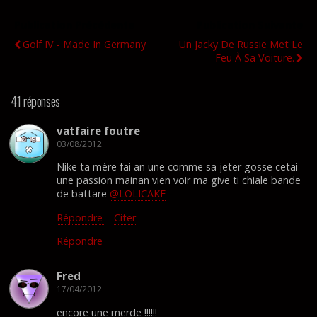
Publication Précédente
Publication Suivante
Golf IV - Made In Germany
Un Jacky De Russie Met Le
Feu À Sa Voiture.
41 réponses
vatfaire foutre
03/08/2012
Nike ta mère fai an une comme sa jeter gosse cetai
une passion mainan vien voir ma give ti chiale bande
de battare
@LOLICAKE
–
Répondre
–
Citer
Répondre
Fred
17/04/2012
encore une merde !!!!!!