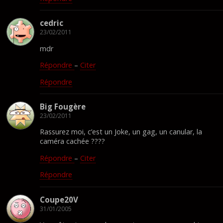
cedric
23/02/2011
mdr
Répondre
–
Citer
Répondre
Big Fougère
23/02/2011
Rassurez moi, c’est un Joke, un gag, un canular, la
caméra cachée ????
Répondre
–
Citer
Répondre
Coupe20V
31/01/2005