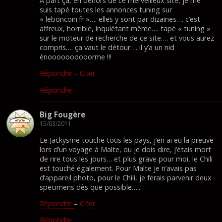
A part ça, en dehors de ce merveilleux site, je me
suis tapé toutes les annonces tuning sur
« leboncoin.fr »…. elles y sont par dizaines…. c’est
affreux, horrible, inquiétant même…. tapé « tuning »
sur le moteur de recherche de ce site…. et vous aurez
compris…. ça vaut le détour…. il y’a un nid
énoooooooooorme !!!
Répondre
–
Citer
Répondre
Big Fougère
15/03/2011
Le Jackysme touche tous les pays, j’en ai eu la preuve
lors d’un voyage à Malte, ou je dois dire, j’étais mort
de rire tous les jours… et plus grave pour moi, le Chili
est touché également. Pour Malte je n’avais pas
d’appareil photo, pour le Chili, je ferais parvenir deux
specimens dès que possible…..
Répondre
–
Citer
Répondre