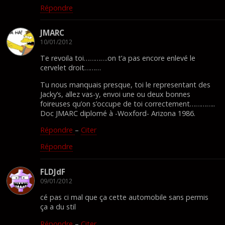
Répondre
JMARC
10/01/2012
Te revoila toi………….on t’a pas encore enlevé le
cervelet droit………
Tu nous manquais presque, toi le representant des
Jacky’s, allez vas-y, envoi une ou deux bonnes
foireuses qu’on s’occupe de toi correctement…………..
Doc JMARC diplomé à -Woxford- Arizona 1986.
Répondre
–
Citer
Répondre
FLDJdF
09/01/2012
cé pas ci mal que ça cette automobile sans permis
ça a du stil
Répondre
–
Citer