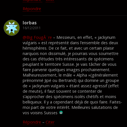
Répondre
lorbas
16/12/2011
@Big FougÃ¨re
– Messieurs, en effet, « jackynum
vulgaris » est représenté dans l’ensemble des deux
hémisphères. De ce fait, et avec un certain plaisir
narquois non dissimulé, je pourrais vous soumettre
des cas d’études très intéressants de spécimens
peuplant le territoire Suisse. Je vais tâcher de vous
faire parvenir quelques images prochainement.
Malheureusement, le mâle « Alpha »(généralement
prénommé Jipé ou Bertrand) qui domine un groupe
de « jackynum vulgaris » étant assez agressif (effet
de meute), il faut souvent se contenter de
s’approcher des spécimens isolés chétifs et moins
belliqueux. Il y a cependant déjà de quoi faire. Faites-
moi part de votre intérêt. Meilleures salutations de
vos voisins Suisses
Répondre
–
Citer