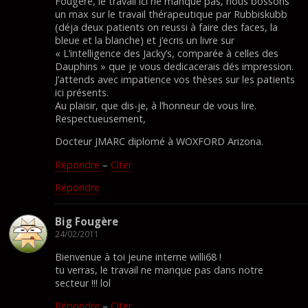
Fougère, le travail ici ne manque pas, nous bossons
un max sur le travail thérapeutique par Rubbiskubb
(déja deux patients on reussi à faire des faces, la
bleue et la blanche) et j’ecris un livre sur
« L’intelligence des Jacky’s, comparée à celles des
Dauphins » que je vous dedicacerais dés impression.
J’attends avec impatience vos thèses sur les patients
ici présents.
Au plaisir, que dis-je, à l’honneur de vous lire.
Respectueusement,
Docteur JMARC diplomé à WOXFORD Arizona.
Répondre
–
Citer
Répondre
Big Fougère
24/02/2011
Bienvenue à toi jeune interne willi68 !
tu verras, le travail ne manque pas dans notre
secteur !!! lol
Répondre
–
Citer