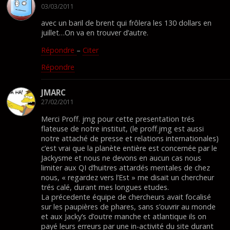
03/03/2011
avec un baril de brent qui frôlera les 130 dollars en
juillet…On va en trouver d’autre.
Répondre
–
Citer
Répondre
JMARC
27/02/2011
Merci Proff. jmg pour cette presentation trés
flateuse de notre institut, (le proff.jmg est aussi
notre attaché de presse et relations internationales)
c’est vrai que la planète entière est concernée par le
Jackysme et nous ne devons en aucun cas nous
limiter aux QI d’huitres attardés mentales de chez
nous, « regardez vers l’Est » me disait un chercheur
trés calé, durant mes longues etudes.
La précedente équipe de chercheurs avait focalisé
sur les paupières de phares, sans s’ouvrir au monde
et aux Jacky’s d’outre manche et atlantique ils on
payé leurs erreurs par une in-activité du site durant