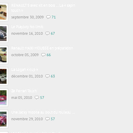
RENAULT 5 avec kit en bois … La « sapin
touch »
septembre 30, 2009
71
Le Playboy No limit.
novembre 16, 2010
67
Renault MAXI MOUSSE en préparation
octobre 05, 2009
66
La Logan « cup »
décembre 01, 2010
63
Ze Ferrari Touch
mai 05, 2010
57
Une Jacky mobile au bout du rouleau …
novembre 29, 2010
57