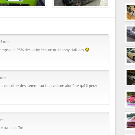
5 min -
gtemps,que 95% des Jacky écoute du Johnny Halliday
min -
c de coller des lunette sur leur voiture alor fete gaf il peuv
 -
 » sur le coffre.