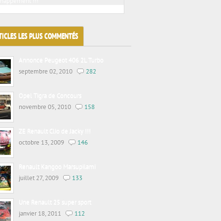
chappement !!!
Jacky tuning sur voitures de prestiges
TICLES LES PLUS COMMENTÉS
Annonce Peugeot 406 2L Turbo
septembre 02, 2010
282
Opel Tigra de Concours
novembre 05, 2010
158
ZE Renault Clio de Jacky !!!
octobre 13, 2009
146
Renault Kangoo Marsupilami
juillet 27, 2009
133
Une Renault 25 super sport
janvier 18, 2011
112