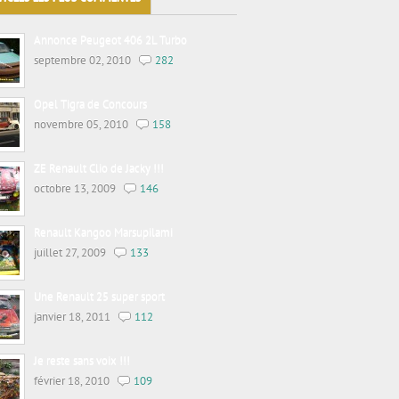
Annonce Peugeot 406 2L Turbo
septembre 02, 2010
282
Opel Tigra de Concours
novembre 05, 2010
158
ZE Renault Clio de Jacky !!!
octobre 13, 2009
146
Renault Kangoo Marsupilami
juillet 27, 2009
133
Une Renault 25 super sport
janvier 18, 2011
112
Je reste sans voix !!!
février 18, 2010
109