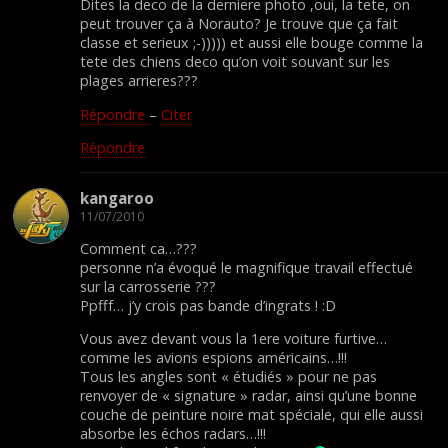
Dites la deco de la derniere photo ,oui, la tete, on
peut trouver ça à Norauto? Je trouve que ça fait
classe et serieux ;-))))) et aussi elle bouge comme la
tete des chiens deco qu’on voit souvant sur les
plages arrieres???
Répondre
–
Citer
Répondre
kangaroo
11/07/2010
Comment ca…???
personne n’a évoqué le magnifique travail effectué
sur la carrosserie ???
Ppfff… j’y crois pas bande d’ingrats ! :D
Vous avez devant vous la 1ere voiture furtive…
comme les avions espions américains…!!!
Tous les angles sont « étudiés » pour ne pas
renvoyer de « signature » radar, ainsi qu’une bonne
couche de peinture noire mat spéciale, qui elle aussi
absorbe les échos radars…!!!