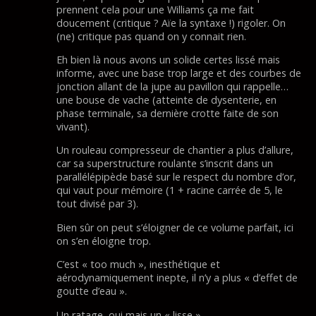
prennent cela pour une Williams ça me fait
doucement (critique ? Aïe la syntaxe !) rigoler. On
(ne) critique pas quand on y connait rien.
Eh bien là nous avons un solide certes lissé mais
informe, avec une base trop large et des courbes de
jonction allant de la jupe au pavillon qui rappelle…
une bouse de vache (atteinte de dysenterie, en
phase terminale, sa dernière crotte faite de son
vivant).
Un rouleau compresseur de chantier a plus d’allure,
car sa superstructure roulante s’inscrit dans un
parallélépipède basé sur le respect du nombre d’or,
qui vaut pour mémoire (1 + racine carrée de 5, le
tout divisé par 3).
Bien sûr on peut s’éloigner de ce volume parfait, ici
on s’en éloigne trop.
C’est « too much », inesthétique et
aérodynamiquement inepte, il n’y a plus « d’effet de
goutte d’eau ».
Un ratage, oui mais un « lisse ».