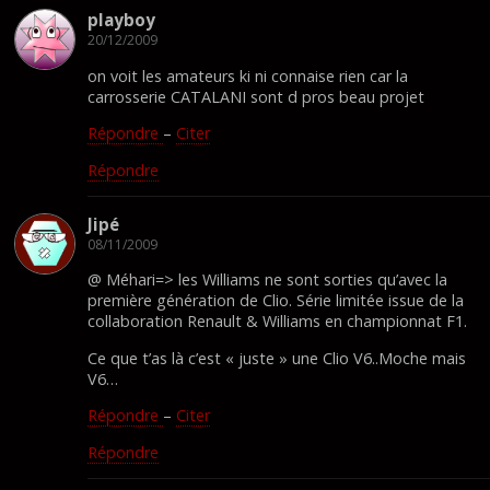
playboy
20/12/2009
on voit les amateurs ki ni connaise rien car la
carrosserie CATALANI sont d pros beau projet
Répondre
–
Citer
Répondre
Jipé
08/11/2009
@ Méhari=> les Williams ne sont sorties qu’avec la
première génération de Clio. Série limitée issue de la
collaboration Renault & Williams en championnat F1.
Ce que t’as là c’est « juste » une Clio V6..Moche mais
V6…
Répondre
–
Citer
Répondre