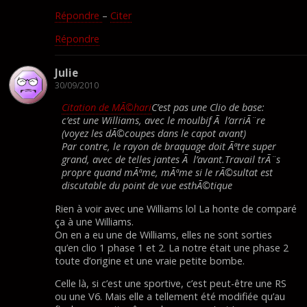
Répondre
–
Citer
Répondre
Julie
30/09/2010
Citation de MÃ©hari
C’est pas une Clio de base:
c’est une Williams, avec le moulbif Ã l’arriÃ¨re
(voyez les dÃ©coupes dans le capot avant)
Par contre, le rayon de braquage doit Ãªtre super
grand, avec de telles jantes Ã l’avant.Travail trÃ¨s
propre quand mÃªme, mÃªme si le rÃ©sultat est
discutable du point de vue esthÃ©tique
Rien à voir avec une Williams lol La honte de comparé
ça à une Williams.
On en a eu une de Williams, elles ne sont sorties
qu’en clio 1 phase 1 et 2. La notre était une phase 2
toute d’origine et une vraie petite bombe.
Celle là, si c’est une sportive, c’est peut-être une RS
ou une V6. Mais elle a tellement été modifiée qu’au