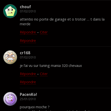
chouf
07/02/2010
attentio no porte de garage et o trotoir … t dans la
merde
Répondre
–
Citer
Répondre
cr168
07/02/2010
je l’ai vu sur tuning mania 320 chevaux
Répondre
–
Citer
Répondre
PacenKo!
25/01/2010
pourquoi moche ?