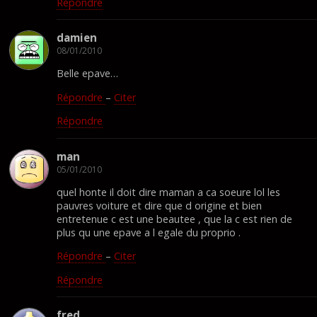
Répondre
damien
08/01/2010
Belle epave…
Répondre
–
Citer
Répondre
man
05/01/2010
quel honte il doit dire maman a ca soeure lol les
pauvres voiture et dire que d origine et bien
entretenue c est une beautee , que la c est rien de
plus qu une epave a l egale du proprio .
Répondre
–
Citer
Répondre
fred