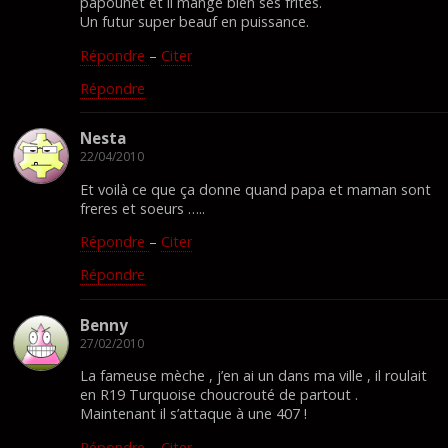
papounet et il mange bien ses frites.
Un futur super beauf en puissance.
Répondre
–
Citer
Répondre
Nesta
22/04/2010
Et voilà ce que ça donne quand papa et maman sont
freres et soeurs …..
Répondre
–
Citer
Répondre
Benny
27/02/2010
La fameuse mèche , j’en ai un dans ma ville , il roulait
en R19 Turquoise choucrouté de partout .
Maintenant il s’attaque à une 407 !
Répondre
–
Citer