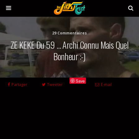
29 Commentaires
ZE KEKE Du 59 … Archi Connu Mais Quel
Bonheur :-)
Save
Partager
Tweeter
E-mail