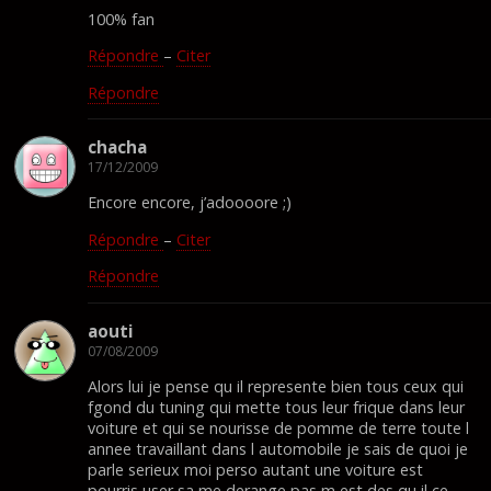
100% fan
Répondre
–
Citer
Répondre
chacha
17/12/2009
Encore encore, j’adoooore ;)
Répondre
–
Citer
Répondre
aouti
07/08/2009
Alors lui je pense qu il represente bien tous ceux qui
fgond du tuning qui mette tous leur frique dans leur
voiture et qui se nourisse de pomme de terre toute l
annee travaillant dans l automobile je sais de quoi je
parle serieux moi perso autant une voiture est
pourris user sa me derange pas m est des qu il ce