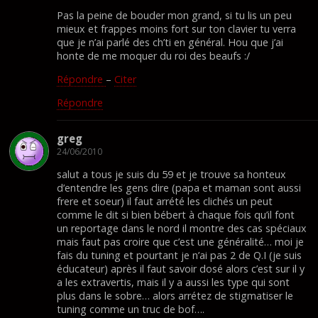
Pas la peine de bouder mon grand, si tu lis un peu
mieux et frappes moins fort sur ton clavier tu verra
que je n’ai parlé des ch’ti en général. Hou que j’ai
honte de me moquer du roi des beaufs :/
Répondre
–
Citer
Répondre
greg
24/06/2010
salut a tous je suis du 59 et je trouve sa honteux
d’entendre les gens dire (papa et maman sont aussi
frere et soeur) il faut arrété les clichés un peut
comme le dit si bien bébert à chaque fois qu’il font
un reportage dans le nord il montre des cas spéciaux
mais faut pas croire que c’est une généralité… moi je
fais du tuning et pourtant je n’ai pas 2 de Q.I (je suis
éducateur) après il faut savoir dosé alors c’est sur il y
a les extravertis, mais il y a aussi les type qui sont
plus dans le sobre… alors arrétez de stigmatiser le
tuning comme un truc de bof….