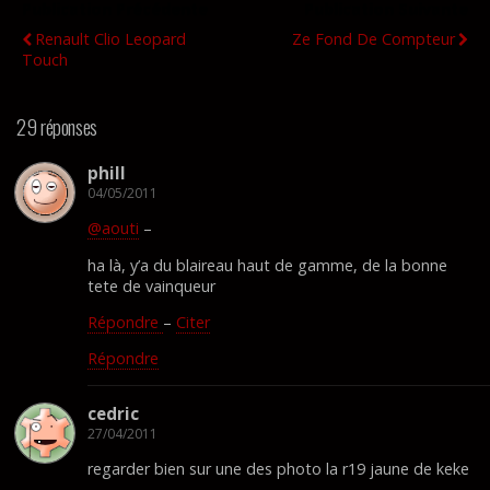
Publication Précédente
Publication Suivante
Renault Clio Leopard
Ze Fond De Compteur
Touch
29 réponses
phill
04/05/2011
@aouti
–
ha là, y’a du blaireau haut de gamme, de la bonne
tete de vainqueur
Répondre
–
Citer
Répondre
cedric
27/04/2011
regarder bien sur une des photo la r19 jaune de keke