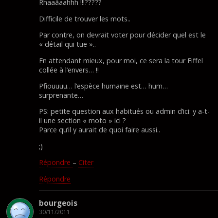
Rhaaâaahhh !!!?????
Difficile de trouver les mots..
Par contre, on devrait voter pour décider quel est le
« détail qui tue »..
En attendant mieux, pour moi, ce sera la tour Eiffel
collée à l’envers… !!
Pfiouuuu… l’espèce humaine est… hum…
surprenante…
PS: petite question aux habitués ou admin d’ici: y a-t-
il une section « moto » ici ?
Parce qu’il y aurait de quoi faire aussi..
;)
Répondre
–
Citer
Répondre
bourgeois
30/11/2011