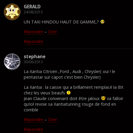
GERALD
24/08/2013
UN TAXI HINDOU HAUT DE GAMME,?
Répondre
–
Citer
Répondre
stephane
30/06/2013
La Xantia Citroën ,Ford , Audi , Chrysler( oui ! le
pentastar sur capot c’est bien Chrysler)
La Xantia : la caisse qui a brillament remplacé la BX
chez les vieux beaufs
Jean Claude convenant doit être jaloux
va falloir
qu’iol revoie sa Xantiatunning rouge de fond en
comble
Répondre
–
Citer
Répondre