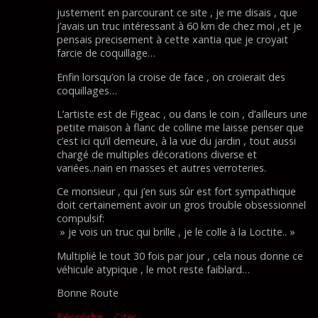
justement en parcourant ce site , je me disais , que
j’avais un truc intéressant à 60 km de chez moi ,et je
pensais precisement à cette xantia que je croyait
farcie de coquillage…
Enfin lorsqu’on la croise de face , on croierait des
coquillages…
L’artiste est de Figeac , ou dans le coin , d’ailleurs une
petite maison à flanc de colline me laisse penser que
c’est ici qu’il demeure, à la vue du jardin , tout aussi
chargé de multiples décorations diverse et
variées..nain en masses et autres verroteries.
Ce monsieur , qui j’en suis sûr est fort sympathique
doit certainement avoir un gros trouble obsessionnel
compulsif:
» je vois un truc qui brille , je le colle à la Loctite.. »
Multiplié le tout 30 fois par jour , cela nous donne ce
véhicule atypique , le mot reste faiblard…
Bonne Route
Répondre
–
Citer