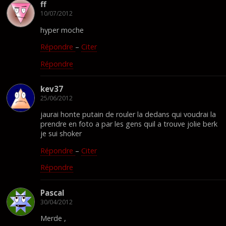
ff
10/07/2012
hyper moche
Répondre
–
Citer
Répondre
kev37
25/06/2012
jaurai honte putain de rouler la dedans qui voudrai la
prendre en foto a par les gens quil a trouve jolie berk
je sui shoker
Répondre
–
Citer
Répondre
Pascal
30/04/2012
Merde ,