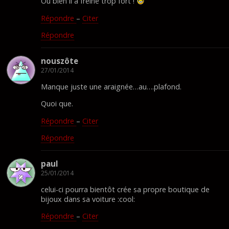
Où bien il a freiné trop fort !
Répondre
–
Citer
Répondre
nouszôte
27/01/2014
Manque juste une araignée…au….plafond.
Quoi que.
Répondre
–
Citer
Répondre
paul
25/01/2014
celui-ci pourra bientôt crée sa propre boutique de
bijoux dans sa voiture :cool:
Répondre
–
Citer