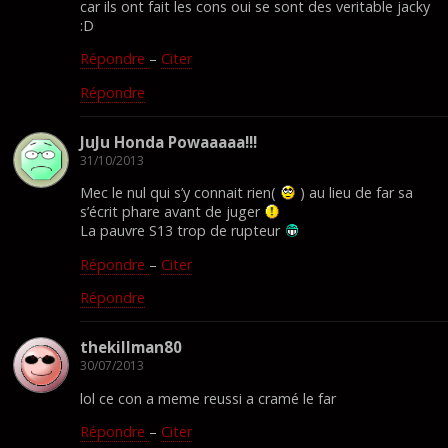
car ils ont fait les cons oui se sont des veritable jacky
:D
Répondre
–
Citer
Répondre
JuJu Honda Powaaaaa!!!
31/10/2013
Mec le nul qui s’y connait rien(
) au lieu de far sa
s’écrit phare avant de juger
La pauvre S13 trop de rupteur
Répondre
–
Citer
Répondre
thekillman80
30/07/2013
lol ce con a meme reussi a cramé le far
Répondre
–
Citer