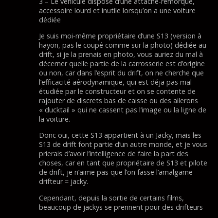
3 – Le véhicule dispose d’une attache-remorque,
accessoire lourd et inutile lorsqu’on a une voiture
dédiée
Je suis moi-même propriétaire d’une S13 (version à
hayon, pas le coupé comme sur la photo) dédiée au
drift, si je la prenais en photo, vous auriez du mal à
décerner quelle partie de la carrosserie est d’origine
ou non, car dans l’esprit du drift, on ne cherche que
l’efficacité aérodynamique, qui est déja pas mal
étudiée par le constructeur et on se contente de
rajouter de discrets bas de caisse ou des ailerons
« ducktail » qui ne cassent pas l’image ou la ligne de
la voiture.
Donc oui, cette S13 appartient à un Jacky, mais les
S13 de drift font partie d’un autre monde, et je vous
prierais d’avoir l’intelligence de faire la part des
choses, car en tant que propriétaire de S13 et pilote
de drift, je n’aime pas que l’on fasse l’amalgame
drifteur = jacky.
Cependant, depuis la sortie de certains films,
beaucoup de jackys se prennent pour des drifteurs