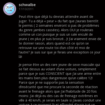
schwalbe
17/10/2011
Peut-être que déjà tu devrais attendre avant de
juger. Tu a déjà « peur » du fait que j’aurais bientôt
le permis ( 2 semaines environt si pas de problèmes
du genre jambes cassées). Alors OUI je roulerais
comme un con puisque je suis un sale enculé de
jeune ( en plus je suis bronzé…)! J’ai vraiment envie de
te donner raison, alors quand est-ce qu’on se
retrouve sur une route toi d’un côté et moi de
l’autre? Je suis sur que je ferais une exception ce jour
là!
Je pense être un des rare jeune de sexe masculin qui
se fait dessus au volant d’une voiture, simplement
parce que je suis CONSCIENT que j’ai une arme entre
les mains bien plus dangereuse qu’un calibre 12!
Parce que je ne supporte pas la sensation
d’insécurité que me procure la seconde de réaction
avant le freinage alors que j’ai l’habitude de 20 fois
moins: j’ai déjà eu des cas de freinage extrêmes en
ville à 40 km/h, je serais en taule si j’avais conduit une
voiture à ce moment là et effondré d’avoir tué un