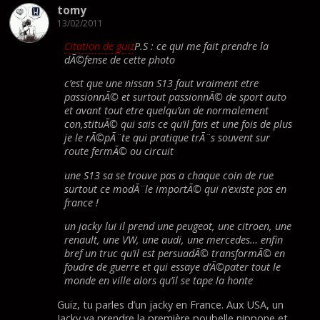
tomy
13/02/2011
Citation de guiz
P.S : ce qui me fait prendre la
dÃ©fense de cette photo
c’est que une nissan S13 faut vraiment etre
passionnÃ© et surtout passionnÃ© de sport auto
et avant tout etre quelqu’un de normalement
con,stituÃ© qui sais ce qu’il fais et une fois de plus
je le rÃ©pÃ¨te qui pratique trÃ¨s souvent sur
route fermÃ© ou circuit
une S13 sa se trouve pas a chaque coin de rue
surtout ce modÃ¨le importÃ© qui n’existe pas en
france !
un jacky lui il prend une peugeot, une citroen, une
renault, une VW, une audi, une mercedes… enfin
bref un truc qu’il est persuadÃ© transformÃ© en
foudre de guerre et qui essaye d’Ã©pater tout le
monde en ville alors qu’il se tape la honte
Guiz, tu parles d’un jacky en France. Aux USA, un
Jacky va prendre la première poubelle nippone et