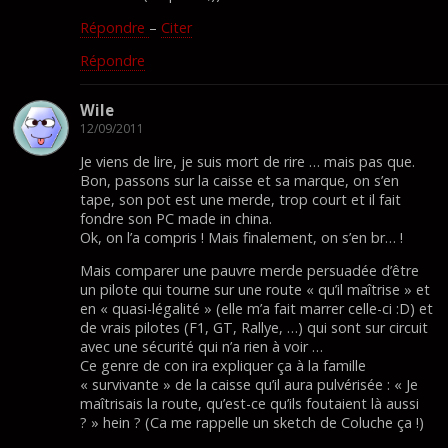
Répondre
–
Citer
Répondre
Wile
12/09/2011
Je viens de lire, je suis mort de rire … mais pas que.
Bon, passons sur la caisse et sa marque, on s’en
tape, son pot est une merde, trop court et il fait
fondre son PC made in china.
Ok, on l’a compris ! Mais finalement, on s’en br… !
Mais comparer une pauvre merde persuadée d’être
un pilote qui tourne sur une route « qu’il maîtrise » et
en « quasi-légalité » (elle m’a fait marrer celle-ci :D) et
de vrais pilotes (F1, GT, Rallye, …) qui sont sur circuit
avec une sécurité qui n’a rien à voir …
Ce genre de con ira expliquer ça à la famille
« survivante » de la caisse qu’il aura pulvérisée : « Je
maîtrisais la route, qu’est-ce qu’ils foutaient là aussi
? » hein ? (Ca me rappelle un sketch de Coluche ça !)