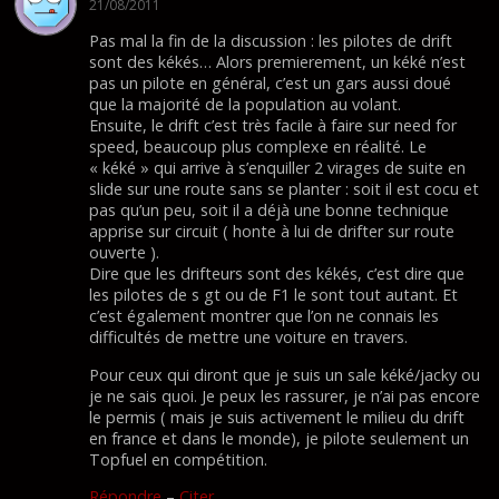
21/08/2011
Pas mal la fin de la discussion : les pilotes de drift
sont des kékés… Alors premierement, un kéké n’est
pas un pilote en général, c’est un gars aussi doué
que la majorité de la population au volant.
Ensuite, le drift c’est très facile à faire sur need for
speed, beaucoup plus complexe en réalité. Le
« kéké » qui arrive à s’enquiller 2 virages de suite en
slide sur une route sans se planter : soit il est cocu et
pas qu’un peu, soit il a déjà une bonne technique
apprise sur circuit ( honte à lui de drifter sur route
ouverte ).
Dire que les drifteurs sont des kékés, c’est dire que
les pilotes de s gt ou de F1 le sont tout autant. Et
c’est également montrer que l’on ne connais les
difficultés de mettre une voiture en travers.
Pour ceux qui diront que je suis un sale kéké/jacky ou
je ne sais quoi. Je peux les rassurer, je n’ai pas encore
le permis ( mais je suis activement le milieu du drift
en france et dans le monde), je pilote seulement un
Topfuel en compétition.
Répondre
–
Citer