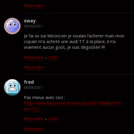
Répondre
sway
09/09/2011
Je l’ai vu sur leboncoin je voulais l’acheter mais mon
copain m’a acheté une audi TT à la place, il n’a
vraiment aucun goût, je suis dégoûtée !!!!
Répondre
–
Citer
Répondre
fred
06/08/2011
Pas mieux avec ceci :
http://www.leboncoin.fr/voitures/218708848.htm?
ca=17_s
Répondre
–
Citer
Répondre