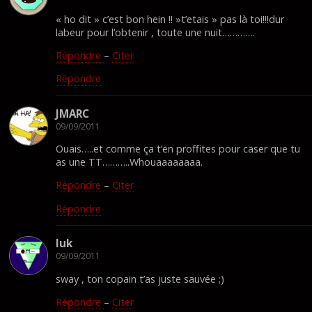
« ho dit » c’est bon hein !! »t’etais » pas là toi!!!dur
labeur pour l’obtenir , toute une nuit………….
Répondre
–
Citer
Répondre
JMARC
09/09/2011
Ouais…..et comme ça t’en proffites pour caser que tu
as une TT………..Whouaaaaaaaa.
Répondre
–
Citer
Répondre
luk
09/09/2011
sway , ton copain t’as juste sauvée ;)
Répondre
–
Citer