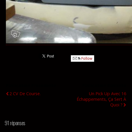
Follow
Publication Précédente
Publication Suivante
2 CV De Course.
Un Pick Up Avec 16
Échappements, Ça Sert À
Quoi ?
91 réponses