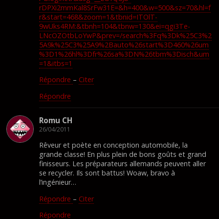
rDPXi2mmKal8SrFw31E=&h=400&w=500&sz=70&hl=f
r&start=468&zoom=1&tbnid=ITOlT-
9wUks4RM:&tbnh=104&tbnw=130&ei=qgi3Te-
LNcOZOtbLoYwP&prev=/search%3Fq%3Dk%25C3%2
5A9k%25C3%25A9%2Bauto%26start%3D460%26um
%3D1%26hl%3Dfr%26sa%3DN%26tbm%3Disch&um
=1&itbs=1
Répondre
–
Citer
Répondre
Romu CH
26/04/2011
Rêveur et poète en conception automobile, la
grande classe! En plus plein de bons goûts et grand
finisseurs. Les préparateurs allemands peuvent aller
se recycler. Ils sont battus! Woaw, bravo à
l’ingénieur…
Répondre
–
Citer
Répondre