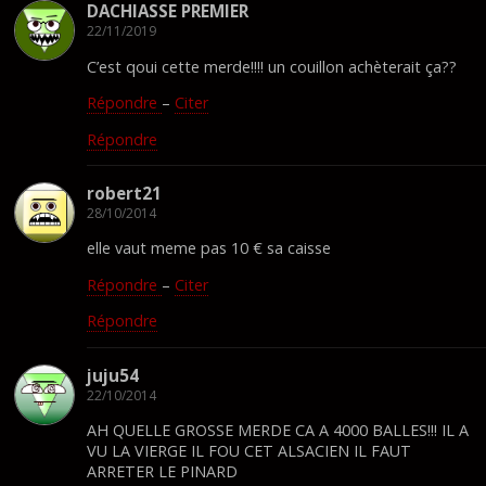
DACHIASSE PREMIER
22/11/2019
C’est qoui cette merde!!!! un couillon achèterait ça??
Répondre
–
Citer
Répondre
robert21
28/10/2014
elle vaut meme pas 10 € sa caisse
Répondre
–
Citer
Répondre
juju54
22/10/2014
AH QUELLE GROSSE MERDE CA A 4000 BALLES!!! IL A
VU LA VIERGE IL FOU CET ALSACIEN IL FAUT
ARRETER LE PINARD