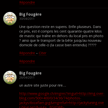
Répondre
Big Fougère
30/04/2011
Une question reste en supens. Enfin plusieurs. Dans
ce prix, est-il compris les cent quarante-quatre kilos
de mastic qui traîne en dehors du local pris en photo
? ainsi que le transport de la bête jusqu’au nouveau
domicile de celle-ci (la casse bien entendu) ?????
Répondre
–
Citer
Répondre
Big Fougère
26/04/2011
un autre site juste pour rire….
http://www.google.ch/imgres?imgurl=http://img.over-
blog.com/500×400/0/34/36/74/photos-
jackys/ibizaflam.jpg&imgrefurl=http://jackytuning.ove
r-blog.net/&usg=__EGYQ8Jb-