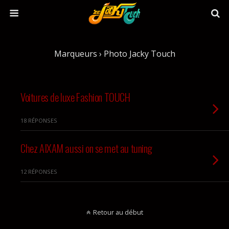
Marqueurs › Photo Jacky Touch
Voitures de luxe Fashion TOUCH
18 RÉPONSES
Chez AIXAM aussi on se met au tuning
12 RÉPONSES
Retour au début