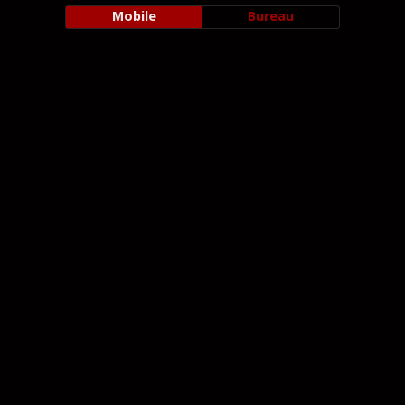
Mobile
Bureau