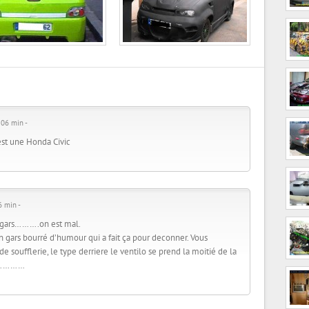
 06 min -
’est une Honda Civic
6 min -
 gars……….on est mal.
n gars bourré d’humour qui a fait ça pour deconner. Vous
 de soufflerie, le type derriere le ventilo se prend la moitié de la
e……………