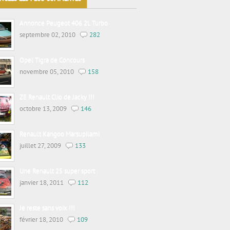
Annonce Peugeot 406 2L Turbo
septembre 02, 2010
282
Opel Tigra de Concours
novembre 05, 2010
158
ZE Renault Clio de Jacky !!!
octobre 13, 2009
146
Renault Kangoo Marsupilami
juillet 27, 2009
133
Une Renault 25 super sport
janvier 18, 2011
112
Je reste sans voix !!!
février 18, 2010
109