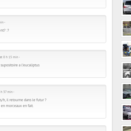
in -
nt? :?
t 0 h 15 min -
n supositoire a l’eucaliptus
h 37 min -
s/h, il retourne dans le futur ?
 en morceaux en fait.