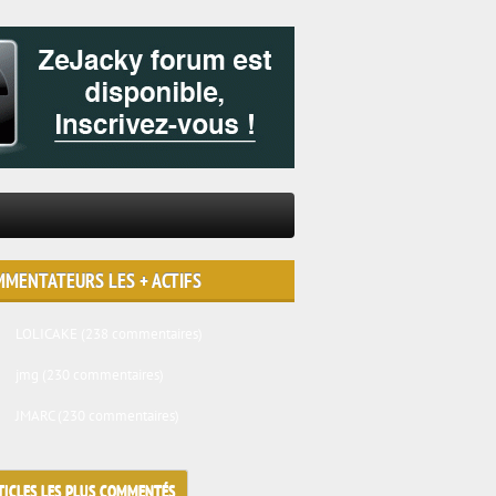
MENTATEURS LES + ACTIFS
LOLICAKE
(238 commentaires)
jmg
(230 commentaires)
JMARC
(230 commentaires)
TICLES LES PLUS COMMENTÉS