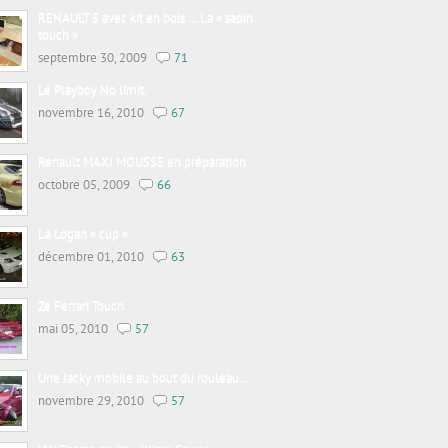
RENAULT 5 avec kit en bois … La « sapin
touch »
septembre 30, 2009
71
Le Playboy No limit.
novembre 16, 2010
67
Renault MAXI MOUSSE en préparation
octobre 05, 2009
66
La Logan « cup »
décembre 01, 2010
63
Ze Ferrari Touch
mai 05, 2010
57
Une Jacky mobile au bout du rouleau …
novembre 29, 2010
57