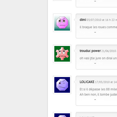
Répondre
–
Citer
dimi
03/07/2010 at 16 h 22 m
il braque les roues comme
Répondre
–
Citer
trouduc power
21/06/2010 a
oh vasi jtle jure on dirai u
Répondre
–
Citer
LOLICAKE
17/05/2010 at 14 
Et si il dépasse les 88 mile
Ah ben non, il tombe juste
Répondre
–
Citer