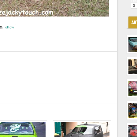
l'é
0
AR
Follow