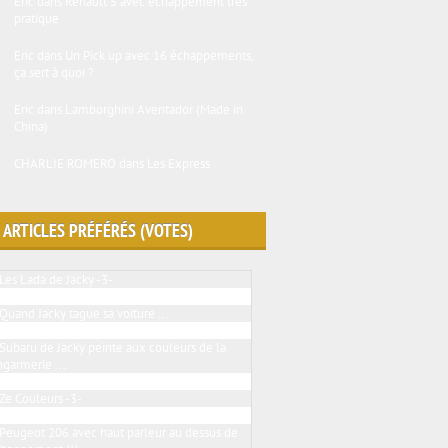
Eric
dans
Renault 5 avec échappement très
pratique
Eric
dans
Un Pick up avec 16 échappements,
ça sert à quoi ?
Eric
dans
Lamborghini Aventador (Made in
China)
CHARLIE ROMERO
dans
Les Express
 ARTICLES PRÉFÉRÉS (VOTES)
Les Lada de Jacky -3-
Peugeot 205 ... BMW touch
Quand Jacky tague sa voiture ...
Le Jacky tuning en folie
Subaru de Jacky peinte aux couleurs de la
garmerie ...
2 Renault twingo de Jacky
Ze Couleurs -3-
Une VW Golf III qui a sa place ici
Peugeot 206 avec haut parleur au dessus de