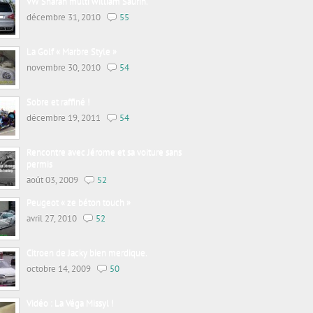
VW Sharan multi william Saurin.
décembre 31, 2010
55
La Golf « Marbre Style »
novembre 30, 2010
54
Sobre et raffiné !
décembre 19, 2011
54
Rencontre avec Jérome et sa voiture sans
permis
août 03, 2009
52
Peugeot « ze béton touch »
avril 27, 2010
52
Citroen de Jacky bien merdique.
octobre 14, 2009
50
Vidéo : La Véga Missyl !