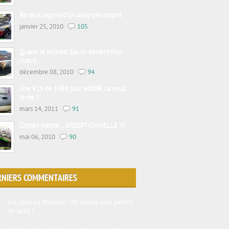
Renault laguna d’un Jacky très inspiré
janvier 25, 2010
105
Quand le William Saurin devient trop
chaud …
décembre 08, 2010
94
Une R19 de 1989 pour 4000€, ca vous
tente ?
mars 14, 2011
91
Citroen Xantia … EXCEPTIONNELLE !!!
mai 06, 2010
90
RNIERS COMMENTAIRES
Eric
dans
La Phantom : Ze voiture sans permis
de Jacky !