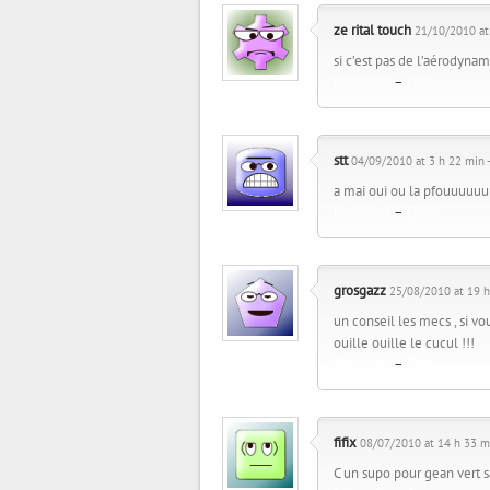
ze rital touch
21/10/2010 at
si c’est pas de l’aérodynam
Répondre
–
Citer
stt
04/09/2010 at 3 h 22 min 
a mai oui ou la pfouuuu
Répondre
–
Citer
grosgazz
25/08/2010 at 19 h
un conseil les mecs , si vo
ouille ouille le cucul !!!
Répondre
–
Citer
fifix
08/07/2010 at 14 h 33 m
C un supo pour gean vert s