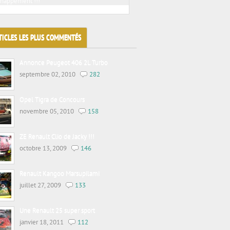
chappement !!!
Jacky tuning sur voitures de prestiges
TICLES LES PLUS COMMENTÉS
Annonce Peugeot 406 2L Turbo
septembre 02, 2010
282
Opel Tigra de Concours
novembre 05, 2010
158
ZE Renault Clio de Jacky !!!
octobre 13, 2009
146
Renault Kangoo Marsupilami
juillet 27, 2009
133
Une Renault 25 super sport
janvier 18, 2011
112