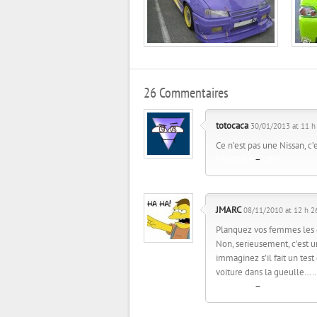
26 Commentaires
totocaca
30/01/2013 at 11 h
Ce n’est pas une Nissan, c
Répondre
–
Citer
JMARC
08/11/2010 at 12 h 2
Planquez vos femmes les
Non, serieusement, c’est u
immaginez s’il fait un test
voiture dans la gueull
Répondre
–
Citer