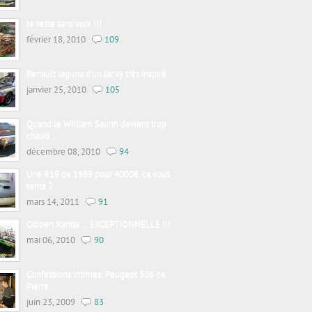
Je reste sans voix !!!
février 18, 2010
109
Renault laguna d’un Jacky très inspiré
janvier 25, 2010
105
Quand le William Saurin devient trop
chaud …
décembre 08, 2010
94
Une R19 de 1989 pour 4000€, ca vous
tente ?
mars 14, 2011
91
Citroen Xantia … EXCEPTIONNELLE !!!
mai 06, 2010
90
Confessions intimes: Peugeot 306 de
Pierre.
juin 23, 2009
83