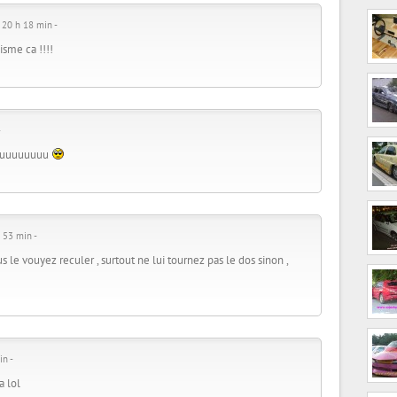
 20 h 18 min -
isme ca !!!!
-
uuuuuuuuuu
 53 min -
us le vouyez reculer , surtout ne lui tournez pas le dos sinon ,
in -
a lol