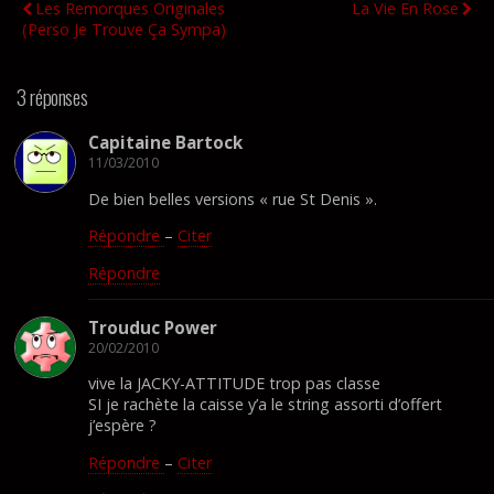
Les Remorques Originales
La Vie En Rose
(perso Je Trouve Ça Sympa)
3 réponses
Capitaine Bartock
11/03/2010
De bien belles versions « rue St Denis ».
Répondre
–
Citer
Répondre
Trouduc Power
20/02/2010
vive la JACKY-ATTITUDE trop pas classe
SI je rachète la caisse y’a le string assorti d’offert
j’espère ?
Répondre
–
Citer