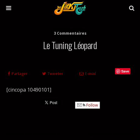
3 Commentaires
Le Tuning Léopard
Save
Partager
Tweeter
E-mail
[cincopa 10490101]
Follow
Publication Précédente
Publication Suivante