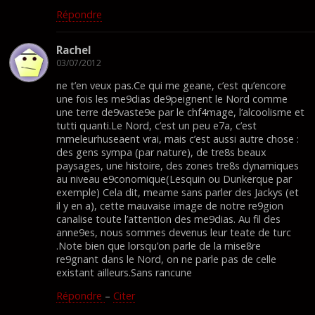
Répondre
Rachel
03/07/2012
ne t’en veux pas.Ce qui me geane, c’est qu’encore
une fois les me9dias de9peignent le Nord comme
une terre de9vaste9e par le chf4mage, l’alcoolisme et
tutti quanti.Le Nord, c’est un peu e7a, c’est
mmeleurhuseaent vrai, mais c’est aussi autre chose :
des gens sympa (par nature), de tre8s beaux
paysages, une histoire, des zones tre8s dynamiques
au niveau e9conomique(Lesquin ou Dunkerque par
exemple) Cela dit, meame sans parler des Jackys (et
il y en a), cette mauvaise image de notre re9gion
canalise toute l’attention des me9dias. Au fil des
anne9es, nous sommes devenus leur teate de turc
.Note bien que lorsqu’on parle de la mise8re
re9gnant dans le Nord, on ne parle pas de celle
existant ailleurs.Sans rancune
Répondre
–
Citer