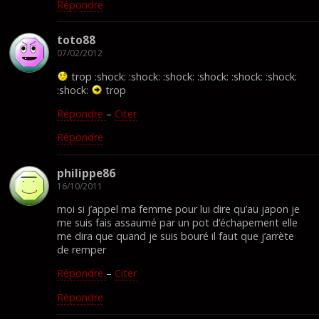
Répondre
toto88
07/02/2012
trop :shock: :shock: :shock: :shock: :shock: :shock:
:shock:
trop
Répondre
–
Citer
Répondre
philippe86
16/10/2011
moi si j’appel ma femme pour lui dire qu’au japon je
me suis fais assaumé par un pot d’échapement elle
me dira que quand je suis bouré il faut que j’arrète
de remper
Répondre
–
Citer
Répondre