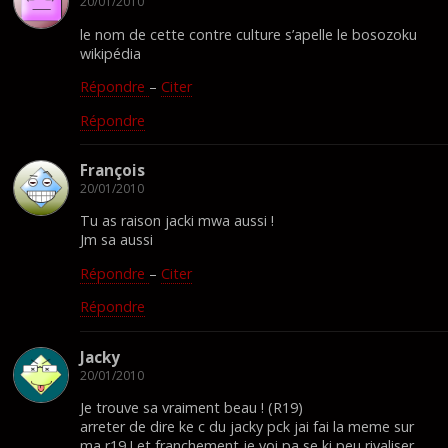
20/01/2010
le nom de cette contre culture s’apelle le bosozoku
wikipédia
Répondre
–
Citer
Répondre
François
20/01/2010
Tu as raison jacki mwa aussi !
Jm sa aussi
Répondre
–
Citer
Répondre
Jacky
20/01/2010
Je trouve sa vraiment beau ! (R19)
arreter de dire ke c du jacky pck jai fai la meme sur
ma r19 ! et franchement je voi pa se ki peu rivaliser