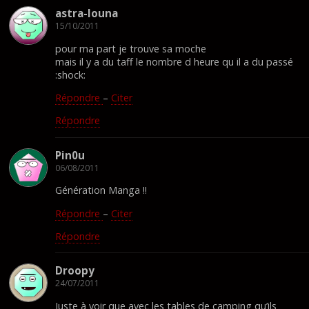
astra-louna
15/10/2011
pour ma part je trouve sa moche
mais il y a du taff le nombre d heure qu il a du passé
:shock:
Répondre
–
Citer
Répondre
Pin0u
06/08/2011
Génération Manga !!
Répondre
–
Citer
Répondre
Droopy
24/07/2011
Juste à voir que avec les tables de camping qu’ils