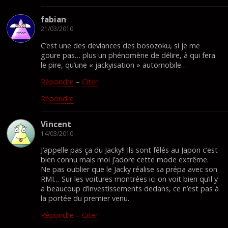
fabian
21/03/2010
C’est une des deviances des bosozoku, si je me
goure pas… plus un phénomène de délire, à qui fera
le pire, qu’une « jackyisation » automobile…
Répondre
–
Citer
Répondre
Vincent
14/03/2010
J’appelle pas ça du Jacky!! Ils sont fêlés au Japon c’est
bien connu mais moi j’adore cette mode extrême.
Ne pas oublier que le Jacky réalise sa prépa avec son
RMI… Sur les voitures montrées ici on voit bien qu’il y
a beaucoup d’investissements dedans, ce n’est pas à
la portée du premier venu.
Répondre
–
Citer