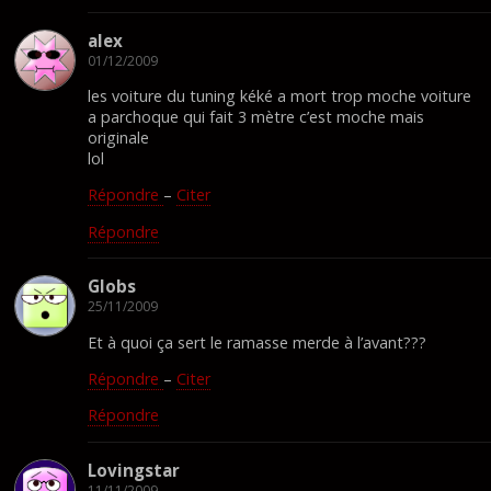
alex
01/12/2009
les voiture du tuning kéké a mort trop moche voiture
a parchoque qui fait 3 mètre c’est moche mais
originale
lol
Répondre
–
Citer
Répondre
Globs
25/11/2009
Et à quoi ça sert le ramasse merde à l’avant???
Répondre
–
Citer
Répondre
Lovingstar
11/11/2009