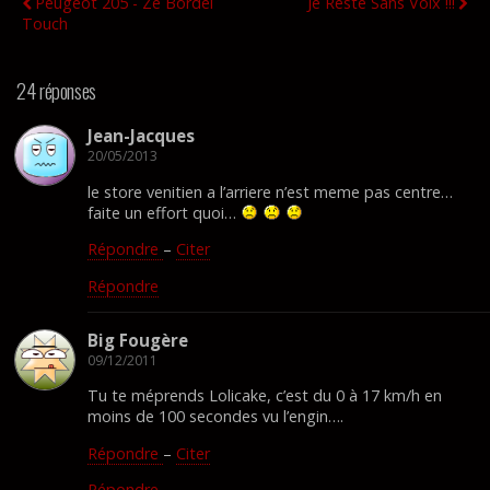
Peugeot 205 - Ze Bordel
Je Reste Sans Voix !!!
Touch
24 réponses
Jean-Jacques
20/05/2013
le store venitien a l’arriere n’est meme pas centre…
faite un effort quoi…
Répondre
–
Citer
Répondre
Big Fougère
09/12/2011
Tu te méprends Lolicake, c’est du 0 à 17 km/h en
moins de 100 secondes vu l’engin….
Répondre
–
Citer
Répondre