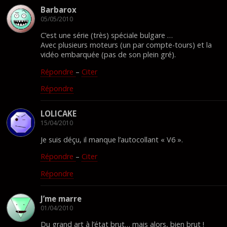
Barbarox
05/05/2010
C’est une série (très) spéciale bulgare …
Avec plusieurs moteurs (un par compte-tours) et la
vidéo embarquée (pas de son plein gré).
Répondre
–
Citer
Répondre
LOLICAKE
15/04/2010
Je suis déçu, il manque l’autocollant « V6 ».
Répondre
–
Citer
Répondre
J’me marre
01/04/2010
Du grand art à l’état brut… mais alors, bien brut !