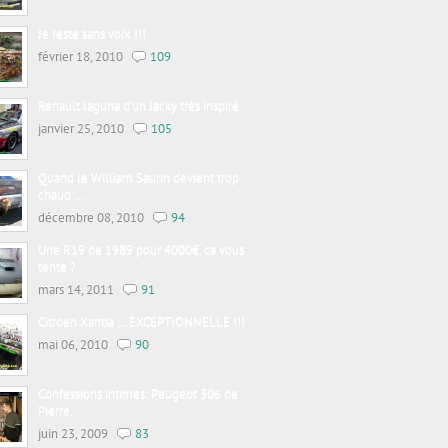
Je reste sans voix !!!
février 18, 2010
109
Renault laguna d’un Jacky très inspiré
janvier 25, 2010
105
Quand le William Saurin devient trop
chaud …
décembre 08, 2010
94
Une R19 de 1989 pour 4000€, ca vous
tente ?
mars 14, 2011
91
Citroen Xantia … EXCEPTIONNELLE !!!
mai 06, 2010
90
Confessions intimes: Peugeot 306 de
Pierre.
juin 23, 2009
83