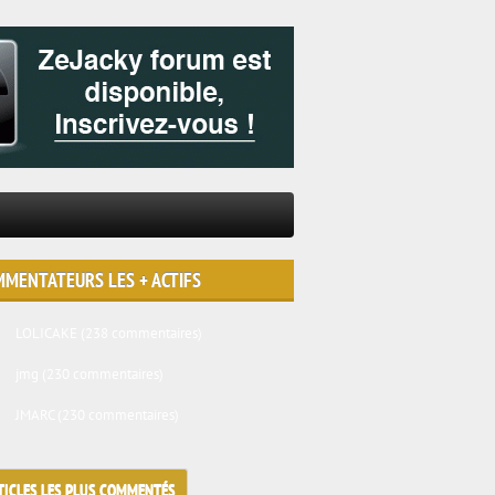
MENTATEURS LES + ACTIFS
LOLICAKE
(238 commentaires)
jmg
(230 commentaires)
JMARC
(230 commentaires)
TICLES LES PLUS COMMENTÉS