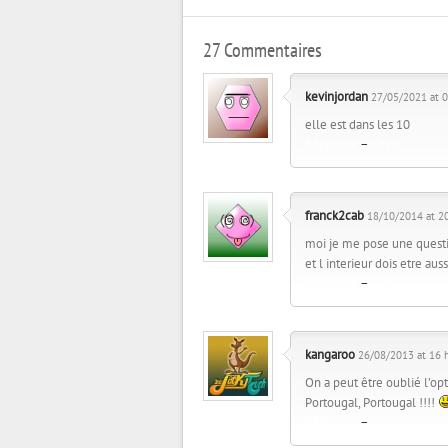
27 Commentaires
kevinjordan
27/05/2021 at 0
elle est dans les 10
Répondre
–
Citer
franck2cab
18/10/2014 at 20
moi je me pose une questi
et l interieur dois etre aus
Répondre
–
Citer
kangaroo
26/08/2013 at 16 h
On a peut être oublié l’op
Portougal, Portougal !!!!
Répondre
–
Citer