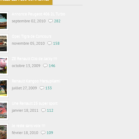
Annonce Peugeot 406 2L Turbo
septembre 02, 2010
282
Opel Tigra de Concours
novembre 05, 2010
158
ZE Renault Clio de Jacky !!!
octobre 13, 2009
146
Renault Kangoo Marsupilami
juillet 27, 2009
133
Une Renault 25 super sport
janvier 18, 2011
112
Je reste sans voix !!!
février 18, 2010
109