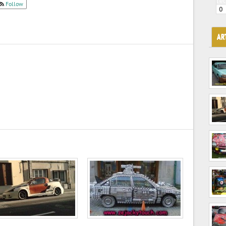
l'é
Follow
0
AR