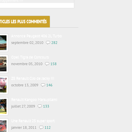
chappement !!!
Jacky tuning sur voitures de prestiges
TICLES LES PLUS COMMENTÉS
Annonce Peugeot 406 2L Turbo
septembre 02, 2010
282
Opel Tigra de Concours
novembre 05, 2010
158
ZE Renault Clio de Jacky !!!
octobre 13, 2009
146
Renault Kangoo Marsupilami
juillet 27, 2009
133
Une Renault 25 super sport
janvier 18, 2011
112