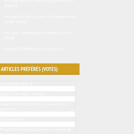
Eric
dans
Renault 5 avec échappement très
pratique
Eric
dans
Un Pick up avec 16 échappements,
ça sert à quoi ?
Eric
dans
Lamborghini Aventador (Made in
China)
CHARLIE ROMERO
dans
Les Express
 ARTICLES PRÉFÉRÉS (VOTES)
Les Lada de Jacky -3-
Peugeot 205 ... BMW touch
Quand Jacky tague sa voiture ...
Le Jacky tuning en folie
Subaru de Jacky peinte aux couleurs de la
garmerie ...
2 Renault twingo de Jacky
Ze Couleurs -3-
Une VW Golf III qui a sa place ici
Peugeot 206 avec haut parleur au dessus de