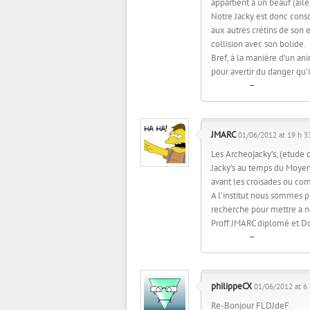
appartient à un beauf (ailer
Notre Jacky est donc cons
aux autres crétins de son e
collision avec son bolide.
Bref, à la manière d’un an
pour avertir du danger qu’
Répondre
–
Citer
JMARC
01/06/2012 at 19 h 3
Les Archeojacky’s, (etude d
Jacky’s au temps du Moyen
avant les croisades ou c
A l’institut nous sommes p
recherche pour mettre a né
Proff JMARC diplomé et D
Répondre
–
Citer
philippeCX
01/06/2012 at 6 
Re-Bonjour FLDJdeF.