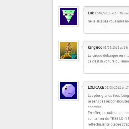
Luk
17/09/2012 at 1 h 09 min
hé je sais pas vous mais moi
Répondre
–
Citer
kangaroo
05/08/2012 at 1 h 
Le cirque débarque en vill
ça c’est la voiture qui anno
Répondre
–
Citer
LOLICAKE
02/08/2012 at 17 
Les plus grands Beaufolo
le sens des responsabilité
contrées.
En effet, la couleur perme
voir arriver de TRES LOIN
réfléchissante placée str