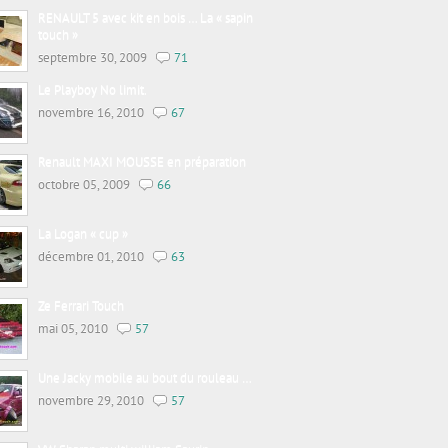
RENAULT 5 avec kit en bois … La « sapin
touch »
septembre 30, 2009
71
Le Playboy No limit.
novembre 16, 2010
67
Renault MAXI MOUSSE en préparation
octobre 05, 2009
66
La Logan « cup »
décembre 01, 2010
63
Ze Ferrari Touch
mai 05, 2010
57
Une Jacky mobile au bout du rouleau …
novembre 29, 2010
57