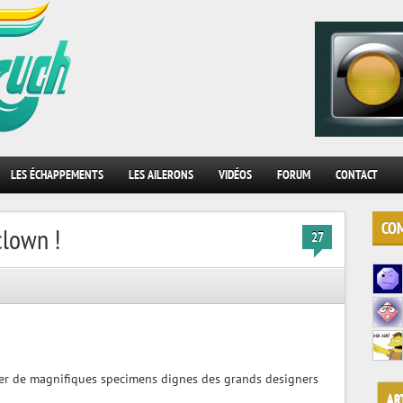
.
LES ÉCHAPPEMENTS
LES AILERONS
VIDÉOS
FORUM
CONTACT
COM
clown !
27
ver de magnifiques specimens dignes des grands designers
AR