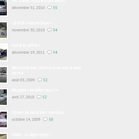
VW Sharan multi william Saurin.
décembre 31, 2010
55
La Golf « Marbre Style »
novembre 30, 2010
54
Sobre et raffiné !
décembre 19, 2011
54
Rencontre avec Jérome et sa voiture sans
permis
août 03, 2009
52
Peugeot « ze béton touch »
avril 27, 2010
52
Citroen de Jacky bien merdique.
octobre 14, 2009
50
Vidéo : La Véga Missyl !