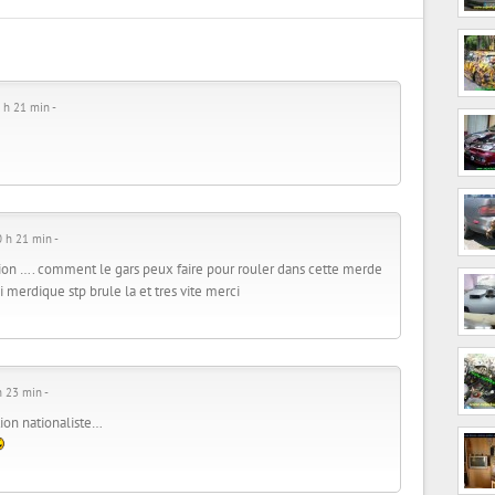
 h 21 min -
 h 21 min -
on …. comment le gars peux faire pour rouler dans cette merde
si merdique stp brule la et tres vite merci
 23 min -
tion nationaliste…