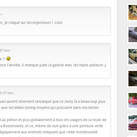
 -
 , je craque sur les enjoliveurs ! :cool:
37 min -
e !!
nce l’arrivée, il manque juste la galerie avec les hauts-parleurs ;)
h 37 min -
gues auront sûrement remarqué que ce Jacky là a beaucoup plus
s que les kékés tuning moyens qui pullulent dans nos belles
t au piéton et plus globalement à tous les usagers de la route de
 la Bozomobile, et ce, même de nuit grâce à une peinture verte
atégiquement aux endroits indiquant que cette monstruosité