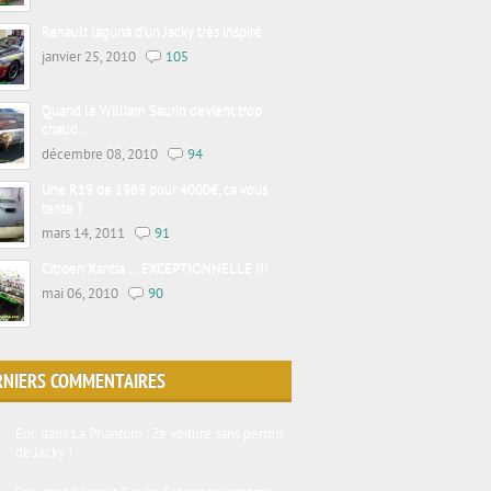
Renault laguna d’un Jacky très inspiré
janvier 25, 2010
105
Quand le William Saurin devient trop
chaud …
décembre 08, 2010
94
Une R19 de 1989 pour 4000€, ca vous
tente ?
mars 14, 2011
91
Citroen Xantia … EXCEPTIONNELLE !!!
mai 06, 2010
90
RNIERS COMMENTAIRES
Eric
dans
La Phantom : Ze voiture sans permis
de Jacky !