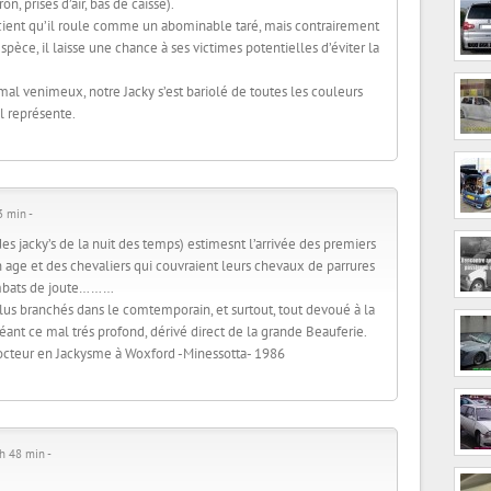
on, prises d’air, bas de caisse).
cient qu’il roule comme un abominable taré, mais contrairement
spèce, il laisse une chance à ses victimes potentielles d’éviter la
imal venimeux, notre Jacky s’est bariolé de toutes les couleurs
il représente.
3 min -
es jacky’s de la nuit des temps) estimesnt l’arrivée des premiers
 age et des chevaliers qui couvraient leurs chevaux de parrures
ombats de joute………
lus branchés dans le comtemporain, et surtout, tout devoué à la
ant ce mal trés profond, dérivé direct de la grande Beauferie.
octeur en Jackysme à Woxford -Minessotta- 1986
h 48 min -