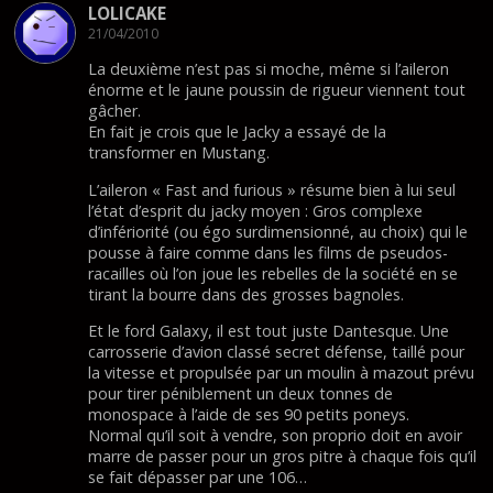
LOLICAKE
21/04/2010
La deuxième n’est pas si moche, même si l’aileron
énorme et le jaune poussin de rigueur viennent tout
gâcher.
En fait je crois que le Jacky a essayé de la
transformer en Mustang.
L’aileron « Fast and furious » résume bien à lui seul
l’état d’esprit du jacky moyen : Gros complexe
d’infériorité (ou égo surdimensionné, au choix) qui le
pousse à faire comme dans les films de pseudos-
racailles où l’on joue les rebelles de la société en se
tirant la bourre dans des grosses bagnoles.
Et le ford Galaxy, il est tout juste Dantesque. Une
carrosserie d’avion classé secret défense, taillé pour
la vitesse et propulsée par un moulin à mazout prévu
pour tirer péniblement un deux tonnes de
monospace à l’aide de ses 90 petits poneys.
Normal qu’il soit à vendre, son proprio doit en avoir
marre de passer pour un gros pitre à chaque fois qu’il
se fait dépasser par une 106…