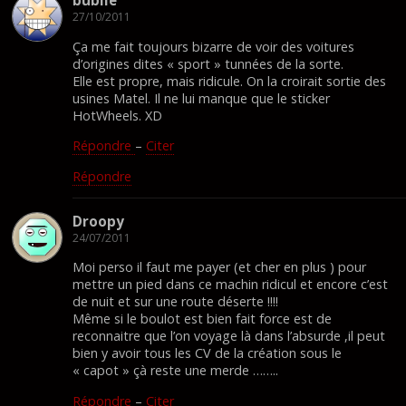
bublle
27/10/2011
Ça me fait toujours bizarre de voir des voitures
d’origines dites « sport » tunnées de la sorte.
Elle est propre, mais ridicule. On la croirait sortie des
usines Matel. Il ne lui manque que le sticker
HotWheels. XD
Répondre
–
Citer
Répondre
Droopy
24/07/2011
Moi perso il faut me payer (et cher en plus ) pour
mettre un pied dans ce machin ridicul et encore c’est
de nuit et sur une route déserte !!!!
Même si le boulot est bien fait force est de
reconnaitre que l’on voyage là dans l’absurde ,il peut
bien y avoir tous les CV de la création sous le
« capot » çà reste une merde ……..
Répondre
–
Citer