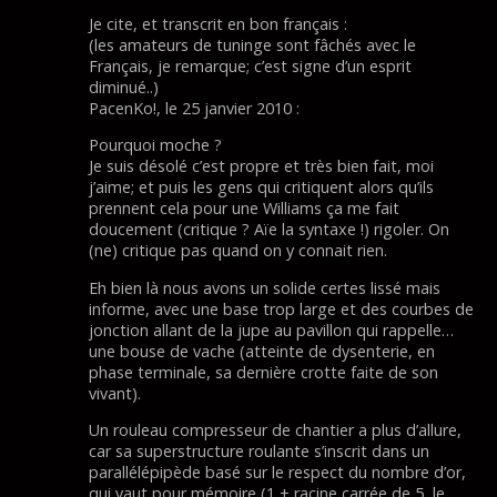
Je cite, et transcrit en bon français :
(les amateurs de tuninge sont fâchés avec le
Français, je remarque; c’est signe d’un esprit
diminué..)
PacenKo!, le 25 janvier 2010 :
Pourquoi moche ?
Je suis désolé c’est propre et très bien fait, moi
j’aime; et puis les gens qui critiquent alors qu’ils
prennent cela pour une Williams ça me fait
doucement (critique ? Aïe la syntaxe !) rigoler. On
(ne) critique pas quand on y connait rien.
Eh bien là nous avons un solide certes lissé mais
informe, avec une base trop large et des courbes de
jonction allant de la jupe au pavillon qui rappelle…
une bouse de vache (atteinte de dysenterie, en
phase terminale, sa dernière crotte faite de son
vivant).
Un rouleau compresseur de chantier a plus d’allure,
car sa superstructure roulante s’inscrit dans un
parallélépipède basé sur le respect du nombre d’or,
qui vaut pour mémoire (1 + racine carrée de 5, le