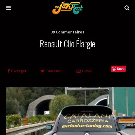
39 Commentaires
Renault Clio Élargie
Save
Partager
Tweeter
E-mail