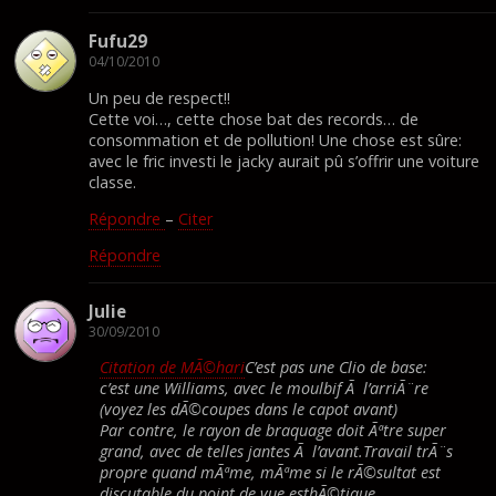
Fufu29
04/10/2010
Un peu de respect!!
Cette voi…, cette chose bat des records… de
consommation et de pollution! Une chose est sûre:
avec le fric investi le jacky aurait pû s’offrir une voiture
classe.
Répondre
–
Citer
Répondre
Julie
30/09/2010
Citation de MÃ©hari
C’est pas une Clio de base:
c’est une Williams, avec le moulbif Ã l’arriÃ¨re
(voyez les dÃ©coupes dans le capot avant)
Par contre, le rayon de braquage doit Ãªtre super
grand, avec de telles jantes Ã l’avant.Travail trÃ¨s
propre quand mÃªme, mÃªme si le rÃ©sultat est
discutable du point de vue esthÃ©tique