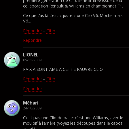
première génération de Clio. Série limitée issue de la
collaboration Renault & Williams en championnat F1.
Ce que t’as là c’est « juste » une Clio V6..Moche mais
V6…
Répondre
–
Citer
Répondre
LIONEL
05/11/2009
PAIX A SONT AME A CETTE PAUVRE CLIO
Répondre
–
Citer
Répondre
Méhari
24/10/2009
C’est pas une Clio de base: c’est une Williams, avec le
moulbif à l’arrière (voyez les découpes dans le capot
avant)