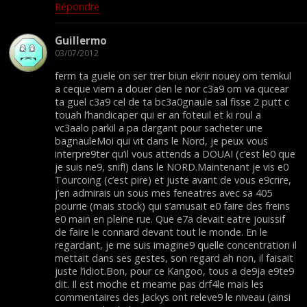
Répondre
Guillermo
03/07/2012
ferm ta guele on ser trer biun ekrir nouey om temkul
a ceque viem a douer den le nor c3a9 om va qucear
ta guel c3a9 cel de ta bc3a0gnaule sal fisse 2 putt c
touah l’handicaper qui er an foteuil et ki roul a
vc3aalo parkil a pa dargant pour sacheter une
bagnauleMoi qui vit dans le Nord, je peux vous
interpre9ter qu’il vous attends a DOUAI (c’est le0 que
je suis ne9, snif!) dans le NORD.Maintenant je vis e0
Tourcoing (c’est pire) et juste avant de vous e9crire,
j’en admirais un sous mes feneatres avec sa 405
pourrie (mais stock) qui s’amusait e0 faire des freins
e0 main en pleine rue. Que e7a devait eatre jouissif
de faire le connard devant tout le monde. En le
regardant, je me suis imagine9 quelle concentration il
mettait dans ses gestes, son regard ah non, il faisait
juste l’idiot.Bon, pour ce Kangoo, tous a de9ja e9te9
dit. Il est moche et meame pas drf4le mais les
commentaires des Jackys ont releve9 le niveau (ainsi