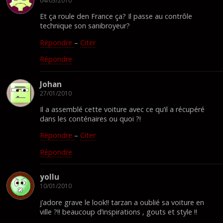
04/03/2010
Et ça roule den France ça? Il passe au contrôle
technique son sanibroyeur?
Répondre
–
Citer
Répondre
Johan
27/01/2010
Il a assemblé cette voiture avec ce qu’il a récupéré
dans les conténaires ou quoi ?!
Répondre
–
Citer
Répondre
yollu
10/01/2010
j’adore grave le look!! tarzan a oublié sa voiture en
ville ?!! beaucoup d’inspirations , gouts et style !!