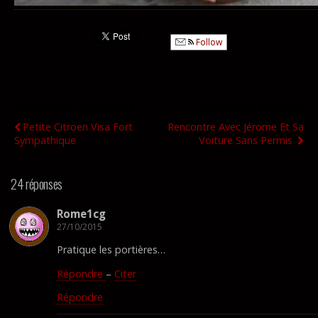
Follow
Publication Précédente
Publication Suivante
Petite Citroen Visa Fort
Rencontre Avec Jérome Et Sa
Sympathique
Voiture Sans Permis
24 réponses
Rome1cg
27/10/2015
Pratique les portières…
Répondre
–
Citer
Répondre