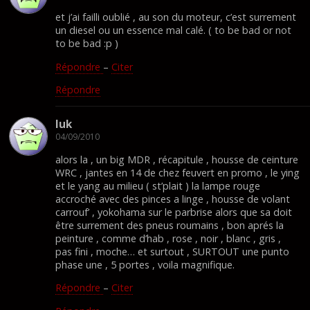
et j’ai failli oublié , au son du moteur, c’est surrement
un diesel ou un essence mal calé. ( to be bad or not
to be bad :p )
Répondre
–
Citer
Répondre
luk
04/09/2010
alors la , un big MDR , récapitule , housse de ceinture
WRC , jantes en 14 de chez feuvert en promo , le ying
et le yang au milieu ( st’plait ) la lampe rouge
accroché avec des pinces a linge , housse de volant
carrouf’ , yokohama sur le parbrise alors que sa doit
être surrement des pneus roumains , bon aprés la
peinture , comme d’hab , rose , noir , blanc , gris ,
pas fini , moche… et surtout , SURTOUT une punto
phase une , 5 portes , voila magnifique.
Répondre
–
Citer