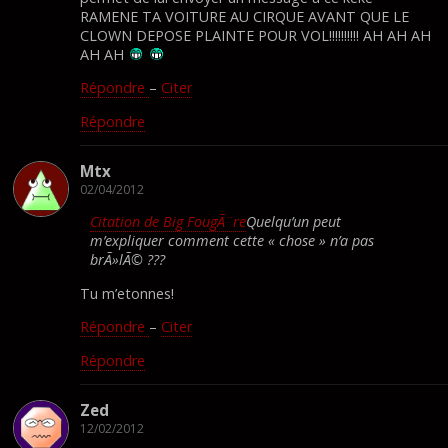
RAMENE TA VOITURE AU CIRQUE AVANT QUE LE
CLOWN DEPOSE PLAINTE POUR VOL!!!!!!!!!! AH AH AH
AH AH
Répondre
–
Citer
Répondre
Mtx
02/04/2012
Citation de Big FougÃ¨re
Quelqu’un peut
m’expliquer comment cette « chose » n’a pas
brÃ»lÃ© ???
Tu m’etonnes!
Répondre
–
Citer
Répondre
Zed
12/02/2012