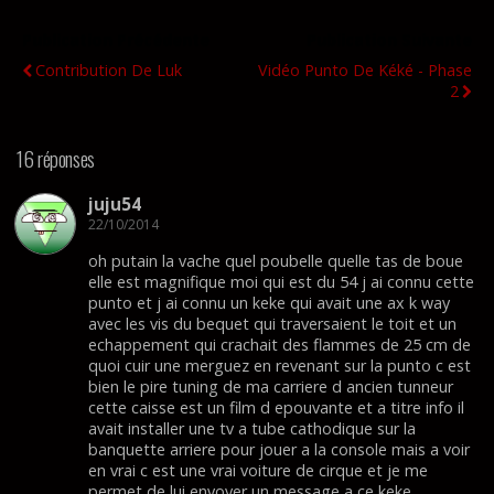
Publication Précédente
Publication Suivante
Contribution De Luk
Vidéo Punto De Kéké - Phase
2
16 réponses
juju54
22/10/2014
oh putain la vache quel poubelle quelle tas de boue
elle est magnifique moi qui est du 54 j ai connu cette
punto et j ai connu un keke qui avait une ax k way
avec les vis du bequet qui traversaient le toit et un
echappement qui crachait des flammes de 25 cm de
quoi cuir une merguez en revenant sur la punto c est
bien le pire tuning de ma carriere d ancien tunneur
cette caisse est un film d epouvante et a titre info il
avait installer une tv a tube cathodique sur la
banquette arriere pour jouer a la console mais a voir
en vrai c est une vrai voiture de cirque et je me
permet de lui envoyer un message a ce keke