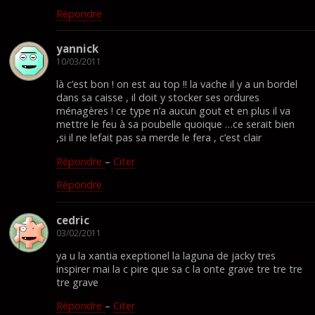
Répondre
yannick
10/03/2011
là c’est bon ! on est au top !! la vache il y a un bordel
dans sa caisse , il doit y stocker ses ordures
ménagères ! ce type n’a aucun gout et en plus il va
mettre le feu à sa poubelle quoique …ce serait bien
,si il ne lefait pas sa merde le fera , c’est clair
Répondre
–
Citer
Répondre
cedric
03/02/2011
ya u la xantia exeptionel la laguna de jacky tres
inspirer mai la c pire que sa c la onte grave tre tre tre
tre grave
Répondre
–
Citer