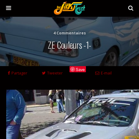
4 Commentaires
ZE Couleurs -1-
Save
Partager
Tweeter
E-mail