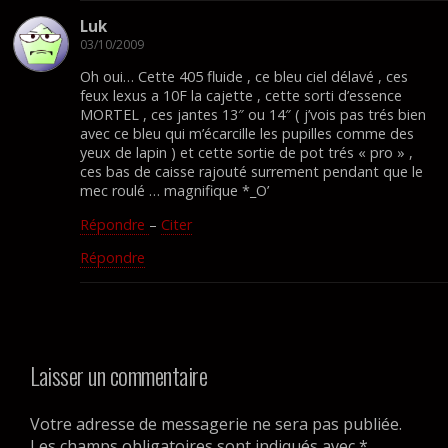
Luk
03/10/2009
Oh oui… Cette 405 fluide , ce bleu ciel délavé , ces
feux lexus a 10F la cajette , cette sorti d’essence
MORTEL , ces jantes 13″ ou 14″ ( j’vois pas trés bien
avec ce bleu qui m’écarcille les pupilles comme des
yeux de lapin ) et cette sortie de pot trés « pro » ,
ces bas de caisse rajouté surrement pendant que le
mec roulé … magnifique *_O’
Répondre
–
Citer
Répondre
Laisser un commentaire
Votre adresse de messagerie ne sera pas publiée.
Les champs obligatoires sont indiqués avec
*