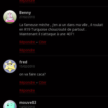
Répondre
Benny
27/02/2010
La fameuse mèche , j’en ai un dans ma ville , il roulait
en R19 Turquoise choucrouté de partout .
Maintenant il s’attaque à une 407 !
Répondre
–
Citer
Répondre
fred
15/02/2010
on va faire caca?
Répondre
–
Citer
Répondre
mouve83
14/02/2010