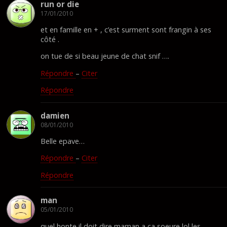
run or die
17/01/2010
et en famille en + , c’est surment sont frangin à ses
côté .
on tue de si beau jeune de chat snif ….
Répondre
–
Citer
Répondre
damien
08/01/2010
Belle epave…
Répondre
–
Citer
Répondre
man
05/01/2010
quel honte il doit dire maman a ca soeure lol les