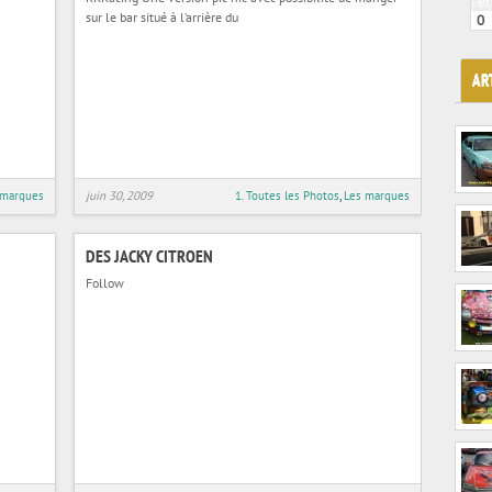
l'é
sur le bar situé à l’arrière du
0
AR
 marques
juin 30, 2009
1. Toutes les Photos
,
Les marques
DES JACKY CITROEN
Follow