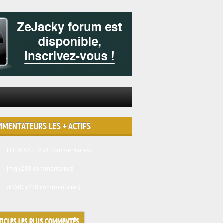
MENTATEURS LES + ACTIFS
LOLICAKE
(238 commentaires)
jmg
(230 commentaires)
JMARC
(230 commentaires)
TICLES LES PLUS COMMENTÉS