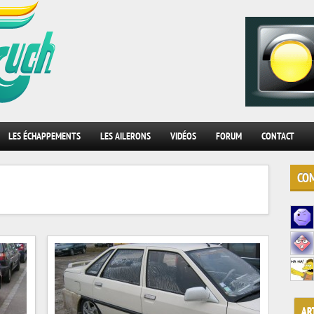
.
LES ÉCHAPPEMENTS
LES AILERONS
VIDÉOS
FORUM
CONTACT
COM
AR