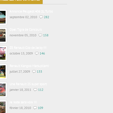
Annonce Peugeot 406 2L Turbo
septembre 02, 2010
282
Opel Tigra de Concours
novembre 05, 2010
158
ZE Renault Clio de Jacky !!!
octobre 13, 2009
146
Renault Kangoo Marsupilami
juillet 27, 2009
133
Une Renault 25 super sport
janvier 18, 2011
112
Je reste sans voix !!!
février 18, 2010
109