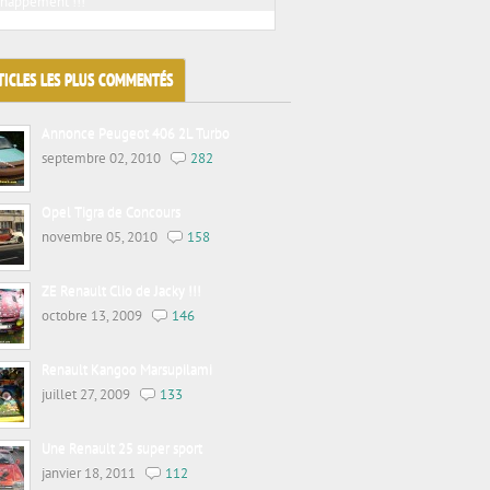
chappement !!!
Jacky tuning sur voitures de prestiges
TICLES LES PLUS COMMENTÉS
Annonce Peugeot 406 2L Turbo
septembre 02, 2010
282
Opel Tigra de Concours
novembre 05, 2010
158
ZE Renault Clio de Jacky !!!
octobre 13, 2009
146
Renault Kangoo Marsupilami
juillet 27, 2009
133
Une Renault 25 super sport
janvier 18, 2011
112