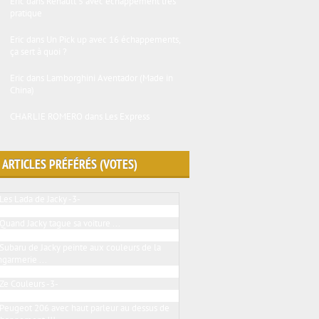
Eric
dans
Renault 5 avec échappement très
pratique
Eric
dans
Un Pick up avec 16 échappements,
ça sert à quoi ?
Eric
dans
Lamborghini Aventador (Made in
China)
CHARLIE ROMERO
dans
Les Express
 ARTICLES PRÉFÉRÉS (VOTES)
Les Lada de Jacky -3-
Peugeot 205 ... BMW touch
Quand Jacky tague sa voiture ...
Le Jacky tuning en folie
Subaru de Jacky peinte aux couleurs de la
garmerie ...
2 Renault twingo de Jacky
Ze Couleurs -3-
Une VW Golf III qui a sa place ici
Peugeot 206 avec haut parleur au dessus de