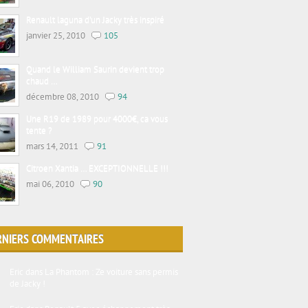
Renault laguna d’un Jacky très inspiré
janvier 25, 2010
105
Quand le William Saurin devient trop
chaud …
décembre 08, 2010
94
Une R19 de 1989 pour 4000€, ca vous
tente ?
mars 14, 2011
91
Citroen Xantia … EXCEPTIONNELLE !!!
mai 06, 2010
90
RNIERS COMMENTAIRES
Eric
dans
La Phantom : Ze voiture sans permis
de Jacky !