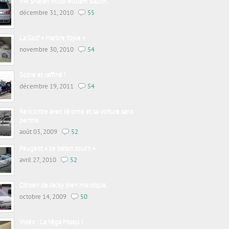
VW Sharan multi william Saurin.
décembre 31, 2010
55
La Golf « Marbre Style »
novembre 30, 2010
54
Sobre et raffiné !
décembre 19, 2011
54
Rencontre avec Jérome et sa voiture sans
permis
août 03, 2009
52
Peugeot « ze béton touch »
avril 27, 2010
52
Citroen de Jacky bien merdique.
octobre 14, 2009
50
Vidéo : La Véga Missyl !