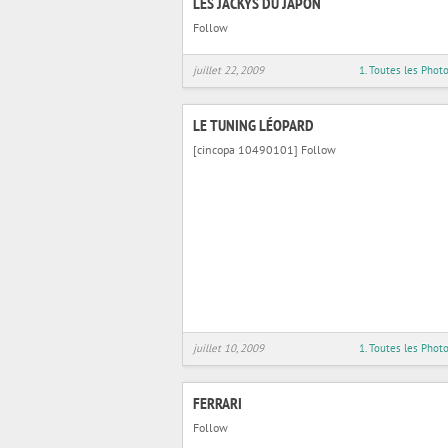
LES JACKYS DU JAPON
Follow
juillet 22, 2009
1. Toutes les Phot
LE TUNING LÉOPARD
[cincopa 10490101] Follow
juillet 10, 2009
1. Toutes les Phot
FERRARI
Follow