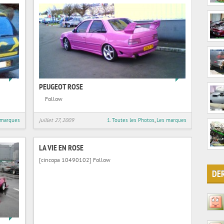
5
6
PEUGEOT ROSE
Follow
 marques
juillet 27, 2009
1. Toutes les Photos
,
Les marques
LA VIE EN ROSE
[cincopa 10490102] Follow
DE
31