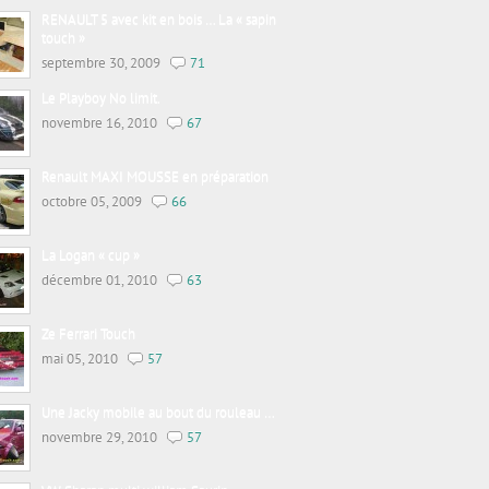
RENAULT 5 avec kit en bois … La « sapin
touch »
septembre 30, 2009
71
Le Playboy No limit.
novembre 16, 2010
67
Renault MAXI MOUSSE en préparation
octobre 05, 2009
66
La Logan « cup »
décembre 01, 2010
63
Ze Ferrari Touch
mai 05, 2010
57
Une Jacky mobile au bout du rouleau …
novembre 29, 2010
57