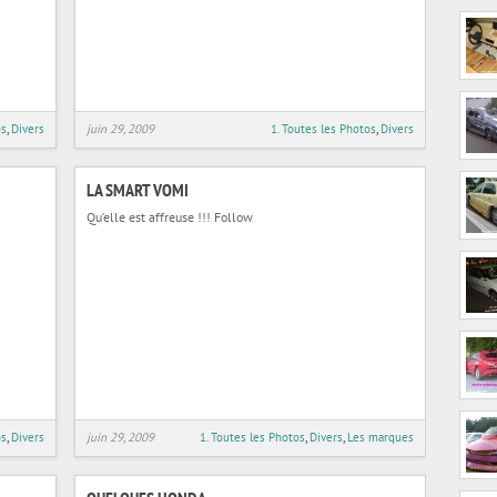
os
,
Divers
juin 29, 2009
1. Toutes les Photos
,
Divers
LA SMART VOMI
Qu’elle est affreuse !!! Follow
os
,
Divers
juin 29, 2009
1. Toutes les Photos
,
Divers
,
Les marques