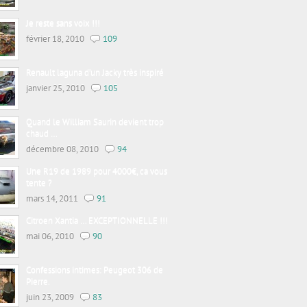
Je reste sans voix !!!
février 18, 2010
109
Renault laguna d’un Jacky très inspiré
janvier 25, 2010
105
Quand le William Saurin devient trop
chaud …
décembre 08, 2010
94
Une R19 de 1989 pour 4000€, ca vous
tente ?
mars 14, 2011
91
Citroen Xantia … EXCEPTIONNELLE !!!
mai 06, 2010
90
Confessions intimes: Peugeot 306 de
Pierre.
juin 23, 2009
83