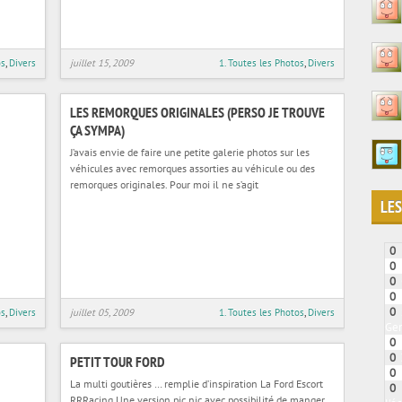
os
,
Divers
juillet 15, 2009
1. Toutes les Photos
,
Divers
LES REMORQUES ORIGINALES (PERSO JE TROUVE
ÇA SYMPA)
J’avais envie de faire une petite galerie photos sur les
véhicules avec remorques assorties au véhicule ou des
remorques originales. Pour moi il ne s’agit
LES
0
0
0
0
0
os
,
Divers
juillet 05, 2009
1. Toutes les Photos
,
Divers
Gen
0
0
PETIT TOUR FORD
0
La multi goutières … remplie d’inspiration La Ford Escort
0
RRRacing Une version pic nic avec possibilité de manger