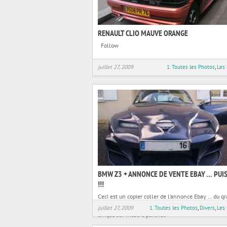
RENAULT CLIO MAUVE ORANGE
Follow
juillet 27, 2009
1. Toutes les Photos
,
Les
BMW Z3 + ANNONCE DE VENTE EBAY … PUI
!!!
Ceci est un copier coller de l’annonce Ebay … du gr
!!! Vend cause bebe………………….. z3 1.9l 16s 150
juillet 27, 2009
1. Toutes les Photos
,
Divers
,
Les
unique sur mesure parchoc